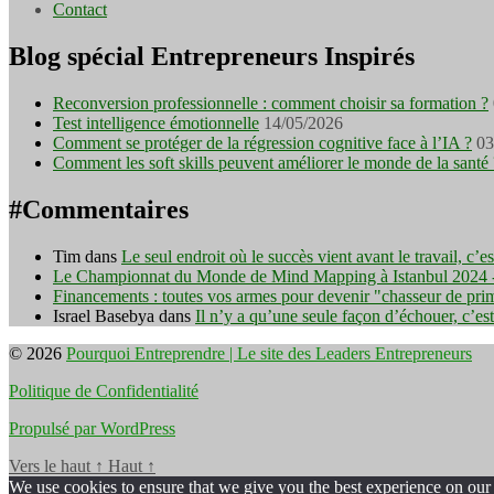
Contact
Blog spécial Entrepreneurs Inspirés
Reconversion professionnelle : comment choisir sa formation ?
Test intelligence émotionnelle
14/05/2026
Comment se protéger de la régression cognitive face à l’IA ?
03
Comment les soft skills peuvent améliorer le monde de la santé 
#Commentaires
Tim
dans
Le seul endroit où le succès vient avant le travail, c’
Le Championnat du Monde de Mind Mapping à Istanbul 2024 - I
Financements : toutes vos armes pour devenir "chasseur de pri
Israel Basebya
dans
Il n’y a qu’une seule façon d’échouer, c’es
© 2026
Pourquoi Entreprendre | Le site des Leaders Entrepreneurs
Politique de Confidentialité
Propulsé par WordPress
Vers le haut
↑
Haut
↑
We use cookies to ensure that we give you the best experience on our w