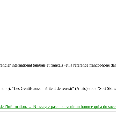
un
enfant
de
six
ans,
c’est
que
vous
ne
le
comprenez
pas
complètement.
ncier international (anglais et français) et la référence francophone dan
eino), "Les Gentils aussi méritent de réussir" (Alisio) et de "Soft Skill
 de l’information.
→
N’essayez pas de devenir un homme qui a du succè