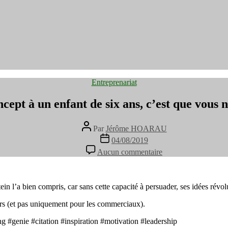
Catégories
Entreprenariat
ncept à un enfant de six ans, c’est que vous
Auteur
Par
Jérôme HOARAU
de
Date
04/08/2019
l’article
de
sur
Aucun commentaire
l’article
Si
vous
ne
pouvez
tein l’a bien compris, car sans cette capacité à persuader, ses idées révol
expliquer
rs (et pas uniquement pour les commerciaux).⁠
un
concept
 #genie ⁠#citation #inspiration #motivation #leadership⁠
à