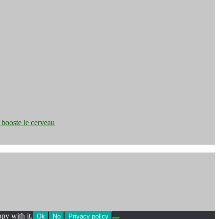
e booste le cerveau
py with it.
Ok
No
Privacy policy