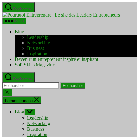
Aller
Recherche
au
Pourquo
contenu
Entrepre
Menu
|
Le
Blog
site
Leadership
des
Networking
Leaders
Business
Entrepre
Inspiration
Devenir un entrepreneur inspiré et inspirant
Soft Skills Magazine
Recherche
Rechercher :
Fermer
la
recherche
Fermer le menu
Blog
Afficher
le
Leadership
sous-
Networking
menu
Business
Inspiration