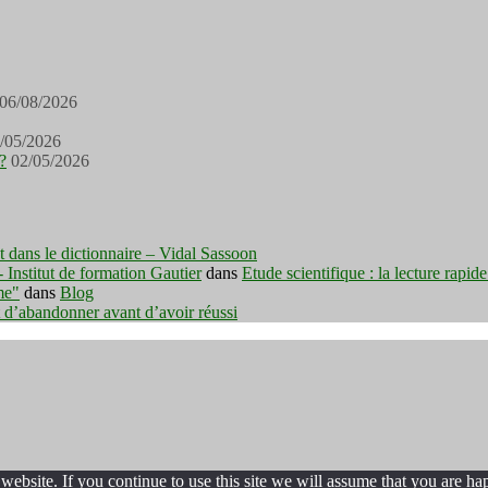
06/08/2026
/05/2026
?
02/05/2026
est dans le dictionnaire – Vidal Sassoon
nstitut de formation Gautier
dans
Etude scientifique : la lecture rapid
me"
dans
Blog
t d’abandonner avant d’avoir réussi
ebsite. If you continue to use this site we will assume that you are hap