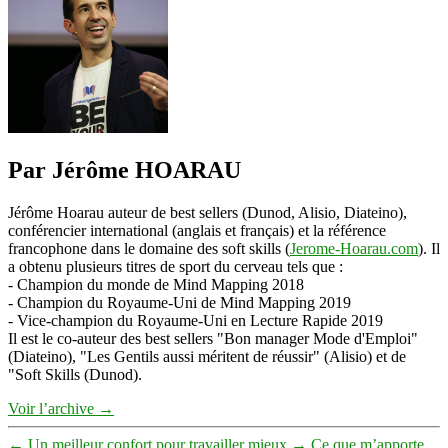
et
écrite
Par Jérôme HOARAU
Jérôme Hoarau auteur de best sellers (Dunod, Alisio, Diateino),
conférencier international (anglais et français) et la référence
francophone dans le domaine des soft skills (
Jerome-Hoarau.com
). Il
a obtenu plusieurs titres de sport du cerveau tels que :
- Champion du monde de Mind Mapping 2018
- Champion du Royaume-Uni de Mind Mapping 2019
- Vice-champion du Royaume-Uni en Lecture Rapide 2019
Il est le co-auteur des best sellers "Bon manager Mode d'Emploi"
(Diateino), "Les Gentils aussi méritent de réussir" (Alisio) et de
"Soft Skills (Dunod).
Voir l’archive
→
←
Un meilleur confort pour travailler mieux
→
Ce que m’apporte