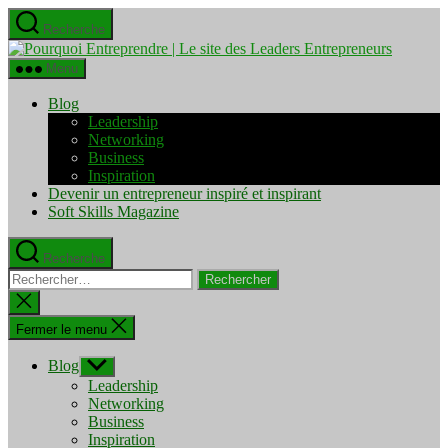
Aller
Recherche
au
Pourquo
contenu
Entrepre
Menu
|
Le
Blog
site
Leadership
des
Networking
Leaders
Business
Entrepre
Inspiration
Devenir un entrepreneur inspiré et inspirant
Soft Skills Magazine
Recherche
Rechercher :
Fermer
la
recherche
Fermer le menu
Blog
Afficher
le
Leadership
sous-
Networking
menu
Business
Inspiration