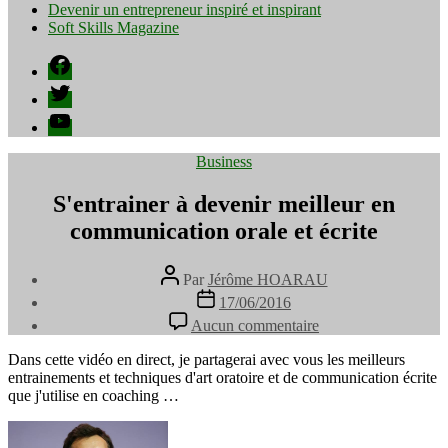
Devenir un entrepreneur inspiré et inspirant
Soft Skills Magazine
Facebook
Twitter
YouTube
Catégories
Business
S'entrainer à devenir meilleur en
communication orale et écrite
Auteur
Par
Jérôme HOARAU
de
Date
17/06/2016
l’article
de
sur
Aucun commentaire
l’article
S'entrainer
à
Dans cette vidéo en direct, je partagerai avec vous les meilleurs
devenir
entrainements et techniques d'art oratoire et de communication écrite
meilleur
que j'utilise en coaching …
en
communication
orale