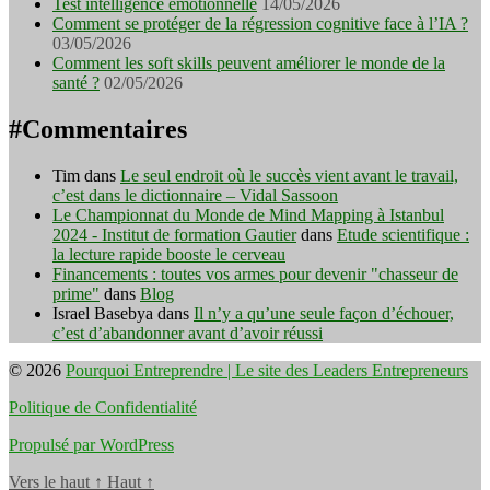
Test intelligence émotionnelle
14/05/2026
Comment se protéger de la régression cognitive face à l’IA ?
03/05/2026
Comment les soft skills peuvent améliorer le monde de la
santé ?
02/05/2026
#Commentaires
Tim
dans
Le seul endroit où le succès vient avant le travail,
c’est dans le dictionnaire – Vidal Sassoon
Le Championnat du Monde de Mind Mapping à Istanbul
2024 - Institut de formation Gautier
dans
Etude scientifique :
la lecture rapide booste le cerveau
Financements : toutes vos armes pour devenir "chasseur de
prime"
dans
Blog
Israel Basebya
dans
Il n’y a qu’une seule façon d’échouer,
c’est d’abandonner avant d’avoir réussi
© 2026
Pourquoi Entreprendre | Le site des Leaders Entrepreneurs
Politique de Confidentialité
Propulsé par WordPress
Vers le haut
↑
Haut
↑