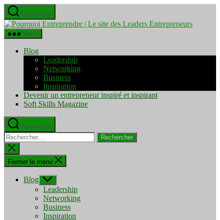
Aller
Recherche
au
Pourquo
contenu
Entrepre
Menu
|
Le
Blog
site
Leadership
des
Networking
Leaders
Business
Entrepre
Inspiration
Devenir un entrepreneur inspiré et inspirant
Soft Skills Magazine
Recherche
Rechercher :
Fermer
la
recherche
Fermer le menu
Blog
Afficher
le
Leadership
sous-
Networking
menu
Business
Inspiration