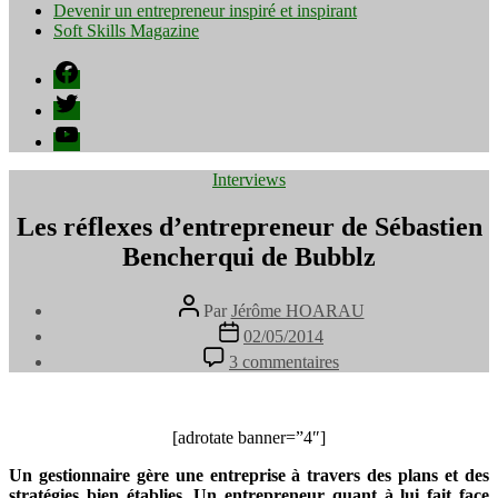
Devenir un entrepreneur inspiré et inspirant
Soft Skills Magazine
Facebook
Twitter
YouTube
Catégories
Interviews
Les réflexes d’entrepreneur de Sébastien
Bencherqui de Bubblz
Auteur
Par
Jérôme HOARAU
de
Date
02/05/2014
l’article
de
sur
3 commentaires
l’article
Les
réflexes
d’entrepreneur
de
[adrotate banner=”4″]
Sébastien
Un gestionnaire gère une entreprise à travers des plans et des
Bencherqui
stratégies bien établies. Un entrepreneur quant à lui fait face
de