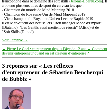
francophone dans le domaine des soft skills (
Jerome-Hoarau.com
). Il
a obtenu plusieurs titres de sport du cerveau tels que :
- Champion du monde de Mind Mapping 2018
- Champion du Royaume-Uni de Mind Mapping 2019
- Vice-champion du Royaume-Uni en Lecture Rapide 2019
Il est le co-auteur des best sellers "Bon manager Mode d'Emploi"
(Diateino), "Les Gentils aussi méritent de réussir" (Alisio) et de
"Soft Skills (Dunod).
Voir l’archive
→
←
Pierre Le Corf : entrepreneur depuis l’âge de 12 ans
→
Comment
devenir entrepreneur quand on est créateur d’entreprise ?
3 réponses sur « Les réflexes
d’entrepreneur de Sébastien Bencherqui
de Bubblz »
dit :