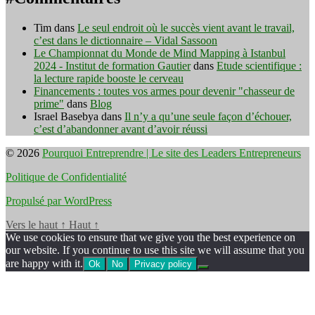
Tim
dans
Le seul endroit où le succès vient avant le travail,
c’est dans le dictionnaire – Vidal Sassoon
Le Championnat du Monde de Mind Mapping à Istanbul
2024 - Institut de formation Gautier
dans
Etude scientifique :
la lecture rapide booste le cerveau
Financements : toutes vos armes pour devenir "chasseur de
prime"
dans
Blog
Israel Basebya
dans
Il n’y a qu’une seule façon d’échouer,
c’est d’abandonner avant d’avoir réussi
© 2026
Pourquoi Entreprendre | Le site des Leaders Entrepreneurs
Politique de Confidentialité
Propulsé par WordPress
Vers le haut
↑
Haut
↑
We use cookies to ensure that we give you the best experience on
our website. If you continue to use this site we will assume that you
are happy with it.
Ok
No
Privacy policy