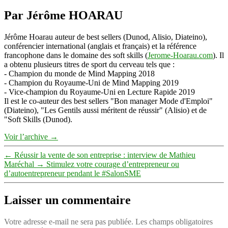
Par Jérôme HOARAU
Jérôme Hoarau auteur de best sellers (Dunod, Alisio, Diateino),
conférencier international (anglais et français) et la référence
francophone dans le domaine des soft skills (
Jerome-Hoarau.com
). Il
a obtenu plusieurs titres de sport du cerveau tels que :
- Champion du monde de Mind Mapping 2018
- Champion du Royaume-Uni de Mind Mapping 2019
- Vice-champion du Royaume-Uni en Lecture Rapide 2019
Il est le co-auteur des best sellers "Bon manager Mode d'Emploi"
(Diateino), "Les Gentils aussi méritent de réussir" (Alisio) et de
"Soft Skills (Dunod).
Voir l’archive
→
←
Réussir la vente de son entreprise : interview de Mathieu
Maréchal
→
Stimulez votre courage d’entrepreneur ou
d’autoentrepreneur pendant le #SalonSME
Laisser un commentaire
Votre adresse e-mail ne sera pas publiée.
Les champs obligatoires