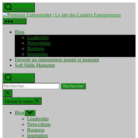
Aller
Recherche
au
Pourquo
contenu
Entrepre
Menu
|
Le
Blog
site
Leadership
des
Networking
Leaders
Business
Entrepre
Inspiration
Devenir un entrepreneur inspiré et inspirant
Soft Skills Magazine
Recherche
Rechercher :
Fermer
la
recherche
Fermer le menu
Blog
Afficher
le
Leadership
sous-
Networking
menu
Business
Inspiration