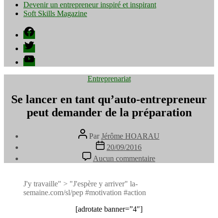
Devenir un entrepreneur inspiré et inspirant
Soft Skills Magazine
Facebook
Twitter
YouTube
Catégories
Entreprenariat
Se lancer en tant qu’auto-entrepreneur
peut demander de la préparation
Auteur
Par
Jérôme HOARAU
de
Date
20/09/2016
l’article
de
sur
Aucun commentaire
l’article
Se
lancer
en
J'y travaille" > "J'espère y arriver" la-
tant
semaine.com/sl/pep #motivation #action
qu’auto-
entrepreneur
[adrotate banner=”4″]
peut