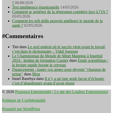
?
06/08/2026
Test intelligence émotionnelle
14/05/2026
Comment se protéger de la régression cognitive face à l’IA ?
03/05/2026
Comment les soft skills peuvent améliorer le monde de la
santé ?
02/05/2026
#Commentaires
Tim
dans
Le seul endroit où le succès vient avant le travail,
c’est dans le dictionnaire – Vidal Sassoon
Le Championnat du Monde de Mind Mapping à Istanbul
2024 - Institut de formation Gautier
dans
Etude scientifique :
la lecture rapide booste le cerveau
Financements : toutes vos armes pour devenir "chasseur de
prime"
dans
Blog
Israel Basebya
dans
Il n’y a qu’une seule façon d’échouer,
c’est d’abandonner avant d’avoir réussi
© 2026
Pourquoi Entreprendre | Le site des Leaders Entrepreneurs
Politique de Confidentialité
Propulsé par WordPress