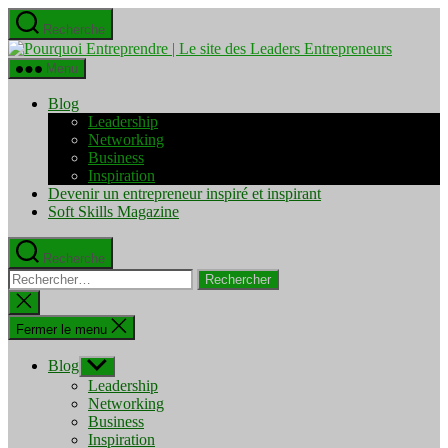
Aller
Recherche
au
Pourquo
contenu
Entrepre
Menu
|
Le
Blog
site
Leadership
des
Networking
Leaders
Business
Entrepre
Inspiration
Devenir un entrepreneur inspiré et inspirant
Soft Skills Magazine
Recherche
Rechercher :
Fermer
la
recherche
Fermer le menu
Blog
Afficher
le
Leadership
sous-
Networking
menu
Business
Inspiration