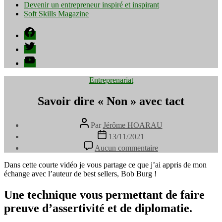
Devenir un entrepreneur inspiré et inspirant
Soft Skills Magazine
Facebook
Twitter
YouTube
Catégories
Entreprenariat
Savoir dire « Non » avec tact
Auteur
Par
Jérôme HOARAU
de
Date
13/11/2021
l’article
de
sur
Aucun commentaire
l’article
Savoir
dire
Dans cette courte vidéo je vous partage ce que j’ai appris de mon
«
échange avec l’auteur de best sellers, Bob Burg !
Non
»
Une technique vous permettant de faire
avec
preuve d’assertivité et de diplomatie.
tact