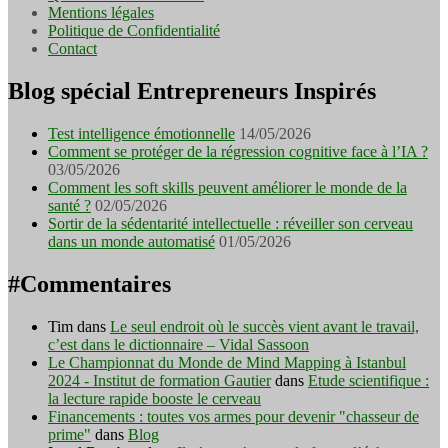
Mentions légales
Politique de Confidentialité
Contact
Blog spécial Entrepreneurs Inspirés
Test intelligence émotionnelle
14/05/2026
Comment se protéger de la régression cognitive face à l’IA ?
03/05/2026
Comment les soft skills peuvent améliorer le monde de la
santé ?
02/05/2026
Sortir de la sédentarité intellectuelle : réveiller son cerveau
dans un monde automatisé
01/05/2026
#Commentaires
Tim
dans
Le seul endroit où le succès vient avant le travail,
c’est dans le dictionnaire – Vidal Sassoon
Le Championnat du Monde de Mind Mapping à Istanbul
2024 - Institut de formation Gautier
dans
Etude scientifique :
la lecture rapide booste le cerveau
Financements : toutes vos armes pour devenir "chasseur de
prime"
dans
Blog