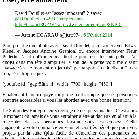
Oser, être audacieux
David Douillet est "assez imposant" 🙂 avec
@DDouillet
au
#SDEntrepreneurs
http://t.co/ucl8UZWNaf
pic.twitter.com/mjUnQSNPrC
— Jerome HOARAU (@jero974)
6 Février 2014
Pour prendre une photo avec David Douillet, ou discuter avec Edwy
Plenel et Jacques Antoine Granjon, ou encore interviewer Fleur
Pellerin, j’ai du affronter ma timidité pour oser les interpeller. J’ai
choisi dans ma tête d’amplifier le son de la petite voix me disant
“vas-y, c’est le moment où jamais” par rapport à celle disant “tu es
fou, c’est trop risqué”.
[youtube id=”gdpr5Iim_rI” width=”700″ height=”450″]
Finalement l’audace paye car je me rend compte que ces personnes
sont très accessibles si vous les abordez avec une bonne intention.
Le Salon des Entrepreneurs regorge de ces personnalités. C’est alors
le moment où jamais de vous entrainer à être audacieux en allant à la
rencontre de ces personnes lorsque vous les croisez. Celle
augmentera votre confiance en vous et sera très bénéfique pour vos
projets par la suite (plus facile de démarcher des partenaires ou
clients). Alors adoptez le réflexe d’aborder des personnalités lorsque