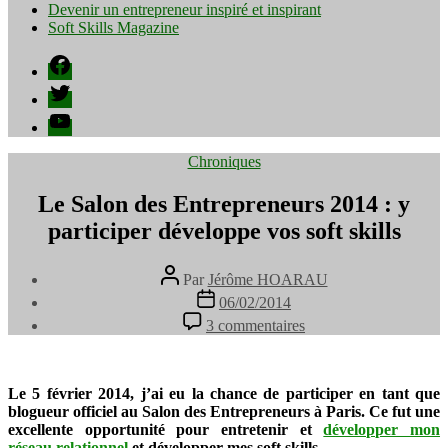
Devenir un entrepreneur inspiré et inspirant
Soft Skills Magazine
Facebook
Twitter
YouTube
Catégories
Chroniques
Le Salon des Entrepreneurs 2014 : y
participer développe vos soft skills
Auteur
Par
Jérôme HOARAU
de
Date
06/02/2014
l’article
de
sur
3 commentaires
l’article
Le
Salon
des
Entrepreneurs
Le 5 février 2014, j’ai eu la chance de participer en tant que
2014
blogueur officiel au Salon des Entrepreneurs à Paris. Ce fut une
:
excellente opportunité pour entretenir et
développer mon
y
réseau relationnel
et développer mes soft skills.