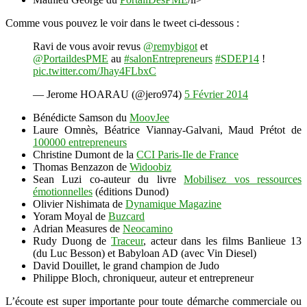
Comme vous pouvez le voir dans le tweet ci-dessous :
Ravi de vous avoir revus
@remybigot
et
@PortaildesPME
au
#salonEntrepreneurs
#SDEP14
!
pic.twitter.com/Jhay4FLbxC
— Jerome HOARAU (@jero974)
5 Février 2014
Bénédicte Samson du
MoovJee
Laure Omnès, Béatrice Viannay-Galvani, Maud Prétot de
100000 entrepreneurs
Christine Dumont de la
CCI Paris-Ile de France
Thomas Benzazon de
Widoobiz
Sean Luzi co-auteur du livre
Mobilisez vos ressources
émotionnelles
(éditions Dunod)
Olivier Nishimata de
Dynamique Magazine
Yoram Moyal de
Buzcard
Adrian Measures de
Neocamino
Rudy Duong de
Traceur
, acteur dans les films Banlieue 13
(du Luc Besson) et Babyloan AD (avec Vin Diesel)
David Douillet, le grand champion de Judo
Philippe Bloch, chroniqueur, auteur et entrepreneur
L’écoute est super importante pour toute démarche commerciale ou