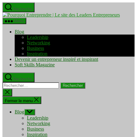
Aller
Recherche
au
Pourquo
contenu
Entrepre
Menu
|
Le
Blog
site
Leadership
des
Networking
Leaders
Business
Entrepre
Inspiration
Devenir un entrepreneur inspiré et inspirant
Soft Skills Magazine
Recherche
Rechercher :
Fermer
la
recherche
Fermer le menu
Blog
Afficher
le
Leadership
sous-
Networking
menu
Business
Inspiration