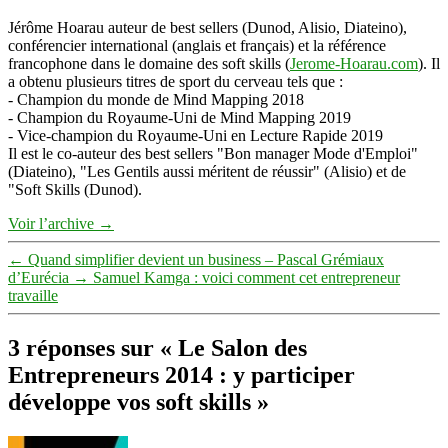
Jérôme Hoarau auteur de best sellers (Dunod, Alisio, Diateino),
conférencier international (anglais et français) et la référence
francophone dans le domaine des soft skills (
Jerome-Hoarau.com
). Il
a obtenu plusieurs titres de sport du cerveau tels que :
- Champion du monde de Mind Mapping 2018
- Champion du Royaume-Uni de Mind Mapping 2019
- Vice-champion du Royaume-Uni en Lecture Rapide 2019
Il est le co-auteur des best sellers "Bon manager Mode d'Emploi"
(Diateino), "Les Gentils aussi méritent de réussir" (Alisio) et de
"Soft Skills (Dunod).
Voir l’archive
→
←
Quand simplifier devient un business – Pascal Grémiaux
d’Eurécia
→
Samuel Kamga : voici comment cet entrepreneur
travaille
3 réponses sur « Le Salon des
Entrepreneurs 2014 : y participer
développe vos soft skills »
dit :