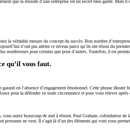
irment que la réussite d’une entreprise est un secret bien gardé. Mais il 
reniez la véritable mesure du concept du succès. Bon nombre d’entrepre
ujourd’hui n’ont pas atteint ce niveau parce qu’ils ont réussi du premier 
 plus nombreuses pour certains que pour d’autres. Toutefois, il est perm
e qu’il vous faut.
t garanti en l’absence d’engagement émotionnel. Cette phrase illustre bien
sez pour la défendre en toute circonstance et pour vous relever après
in, vous aurez beaucoup de mal à réussir. Paul Graham, cofondateur de la
nt personne ne veut. Il s’agit là d’un des éléments qui vont vous permettr