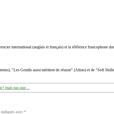
ncier international (anglais et français) et la référence francophone dan
eino), "Les Gentils aussi méritent de réussir" (Alisio) et de "Soft Skill
lle? mais pas que…
t indiqués avec
*