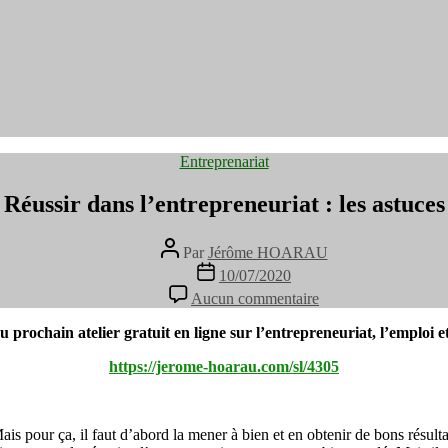
Catégories
Entreprenariat
Réussir dans l’entrepreneuriat : les astuces
Auteur
Par
Jérôme HOARAU
de
Date
10/07/2020
l’article
de
sur
Aucun commentaire
l’article
Réussir
dans
 prochain atelier gratuit en ligne sur l’entrepreneuriat, l’emploi et 
l’entrepreneuriat
:
https://jerome-hoarau.com/sl/4305
les
astuces
 Mais pour ça, il faut d’abord la mener à bien et en obtenir de bons résu