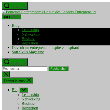
Aller
Recherche
au
Pourquo
contenu
Entrepre
Menu
|
Le
Blog
site
Leadership
des
Networking
Leaders
Business
Entrepre
Inspiration
Devenir un entrepreneur inspiré et inspirant
Soft Skills Magazine
Recherche
Rechercher :
Fermer
la
recherche
Fermer le menu
Blog
Afficher
le
Leadership
sous-
Networking
menu
Business
Inspiration