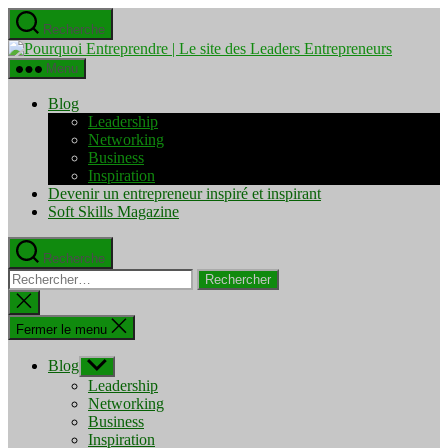
Aller
Recherche
au
Pourquo
contenu
Entrepre
Menu
|
Le
Blog
site
Leadership
des
Networking
Leaders
Business
Entrepre
Inspiration
Devenir un entrepreneur inspiré et inspirant
Soft Skills Magazine
Recherche
Rechercher :
Fermer
la
recherche
Fermer le menu
Blog
Afficher
le
Leadership
sous-
Networking
menu
Business
Inspiration