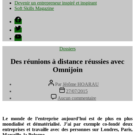
Devenir un entrepreneur inspiré et inspirant
Soft Skills Magazine
Facebook
Twitter
YouTube
Catégories
Dossiers
Des réunions à distance réussies avec
Omnijoin
Auteur
Par
Jérôme HOARAU
de
Date
27/07/2015
l’article
de
sur
Aucun commentaire
l’article
Des
réunions
à
distance
Le monde de l’entreprise aujourd’hui est de plus en plus
réussies
mondialisé et dématérialisé. J’ai par exemple co-fondé deux
avec
entreprises et travaille avec des personnes sur Londres, Paris,
Omnijoin
Marseille, la Pologne, …