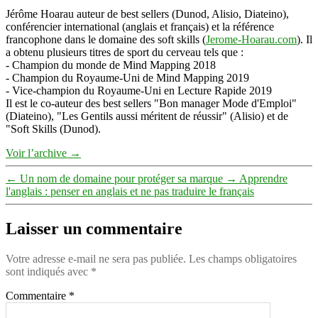
Jérôme Hoarau auteur de best sellers (Dunod, Alisio, Diateino),
conférencier international (anglais et français) et la référence
francophone dans le domaine des soft skills (
Jerome-Hoarau.com
). Il
a obtenu plusieurs titres de sport du cerveau tels que :
- Champion du monde de Mind Mapping 2018
- Champion du Royaume-Uni de Mind Mapping 2019
- Vice-champion du Royaume-Uni en Lecture Rapide 2019
Il est le co-auteur des best sellers "Bon manager Mode d'Emploi"
(Diateino), "Les Gentils aussi méritent de réussir" (Alisio) et de
"Soft Skills (Dunod).
Voir l’archive
→
←
Un nom de domaine pour protéger sa marque
→
Apprendre
l'anglais : penser en anglais et ne pas traduire le français
Laisser un commentaire
Votre adresse e-mail ne sera pas publiée.
Les champs obligatoires
sont indiqués avec
*
Commentaire
*