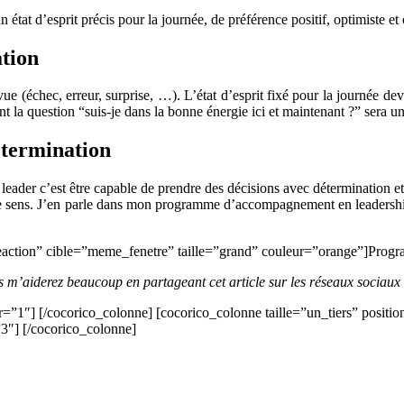
leadership
état d’esprit précis pour la journée, de préférence positif, optimiste et 
naturel
ation
ue (échec, erreur, surprise, …). L’état d’esprit fixé pour la journée dev
nt la question “suis-je dans la bonne énergie ici et maintenant ?” sera un
étermination
leader c’est être capable de prendre des décisions avec détermination et
che de sens. J’en parle dans mon programme d’accompagnement en leader
gieaction” cible=”meme_fenetre” taille=”grand” couleur=”orange”]Pr
us m’aiderez beaucoup en partageant cet article sur les réseaux sociaux
r=”1″] [/cocorico_colonne] [cocorico_colonne taille=”un_tiers” positi
”3″] [/cocorico_colonne]