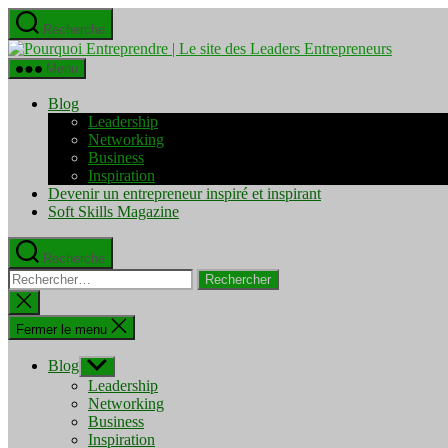
Aller
Recherche
au
Pourquo
contenu
Entrepre
Menu
|
Le
Blog
site
Leadership
des
Networking
Leaders
Business
Entrepre
Inspiration
Devenir un entrepreneur inspiré et inspirant
Soft Skills Magazine
Recherche
Rechercher :
Fermer
la
recherche
Fermer le menu
Blog
Afficher
le
Leadership
sous-
Networking
menu
Business
Inspiration