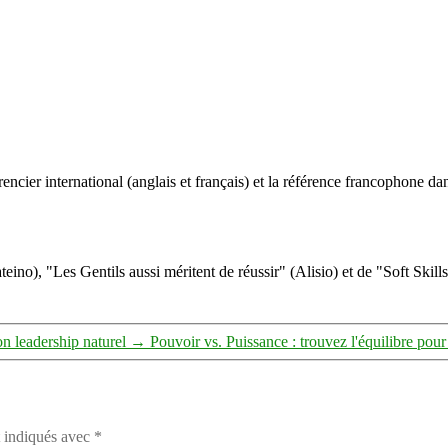
ncier international (anglais et français) et la référence francophone dan
eino), "Les Gentils aussi méritent de réussir" (Alisio) et de "Soft Skill
on leadership naturel
→
Pouvoir vs. Puissance : trouvez l'équilibre pour 
t indiqués avec
*