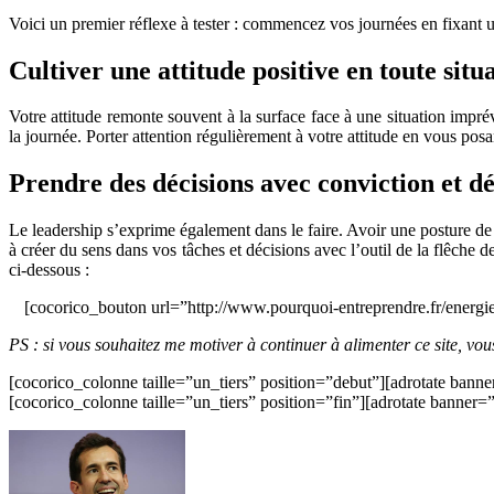
Voici un premier réflexe à tester : commencez vos journées en fixant un 
Cultiver une attitude positive en toute situ
Votre attitude remonte souvent à la surface face à une situation imprév
la journée. Porter attention régulièrement à votre attitude en vous posa
Prendre des décisions avec conviction et d
Le leadership s’exprime également dans le faire. Avoir une posture de 
à créer du sens dans vos tâches et décisions avec l’outil de la flê
ci-dessous :
[cocorico_bouton url=”http://www.pourquoi-entreprendre.fr/ener
PS : si vous souhaitez me motiver à continuer à alimenter ce site, vo
[cocorico_colonne taille=”un_tiers” position=”debut”][adrotate banne
[cocorico_colonne taille=”un_tiers” position=”fin”][adrotate banner=