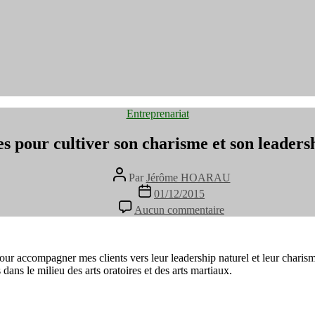
Catégories
Entreprenariat
es pour cultiver son charisme et son leaders
Auteur
Par
Jérôme HOARAU
de
Date
01/12/2015
l’article
de
sur
Aucun commentaire
l’article
Les
réflexes
pour
cultiver
our accompagner mes clients vers leur leadership naturel et leur charis
son
s dans le milieu des arts oratoires et des arts martiaux.
charisme
et
son