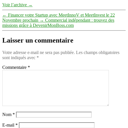
Voir l’archive
→
←
Financer votre Startup avec MeetInnoV et MeetInvest le 22
Novembre prochain
→
Commercial indépendant : trouvez des
missions grâce à DevenirMonBoss.com
Laisser un commentaire
Votre adresse e-mail ne sera pas publiée.
Les champs obligatoires
sont indiqués avec
*
Commentaire
*
Nom
*
E-mail
*