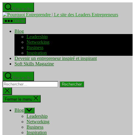
Aller
Recherche
au
Pourquo
contenu
Entrepre
Menu
|
Le
Blog
site
Leadership
des
Networking
Leaders
Business
Entrepre
Inspiration
Devenir un entrepreneur inspiré et inspirant
Soft Skills Magazine
Recherche
Rechercher :
Fermer
la
recherche
Fermer le menu
Blog
Afficher
le
Leadership
sous-
Networking
menu
Business
Inspiration