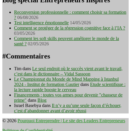
Reconversion professionnelle : comment choisir sa formation
?
06/08/2026
Test intelligence émotionnelle
14/05/2026
Comment se protéger de la régression cognitive face à l’IA ?
03/05/2026
Comment les soft skills peuvent améliorer le monde de la
santé ?
02/05/2026
#Commentaires
Tim
dans
Le seul endroit où le succès vient avant le travail,
c’est dans le dictionnaire – Vidal Sassoon
Le Championnat du Monde de Mind Mapping à Istanbul
2024 - Institut de formation Gautier
dans
Etude scientifique :
la lecture rapide booste le cerveau
Financements : toutes vos armes pour devenir "chasseur de
prime"
dans
Blog
Israel Basebya
dans
Il n’y a qu’une seule façon d’échouer,
c’est d’abandonner avant d’avoir réussi
© 2026
Pourquoi Entreprendre | Le site des Leaders Entrepreneurs
Politique de Confidentialité