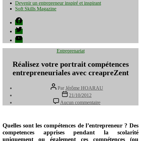
Devenir un entrepreneur inspiré et inspirant
Soft Skills Magazine
Facebook
Twitter
YouTube
Catégories
Entreprenariat
Réalisez votre portrait compétences
entrepreneuriales avec creapreZent
Auteur
Par
Jérôme HOARAU
de
Date
21/10/2012
l’article
de
sur
Aucun commentaire
l’article
Réalisez
votre
portrait
compétences
Quelles sont les compétences de l’entrepreneur ? Des
entrepreneuriales
competences apprises pendant la scolarité
avec
uniquement ou également ces compétences (ou
creapreZent