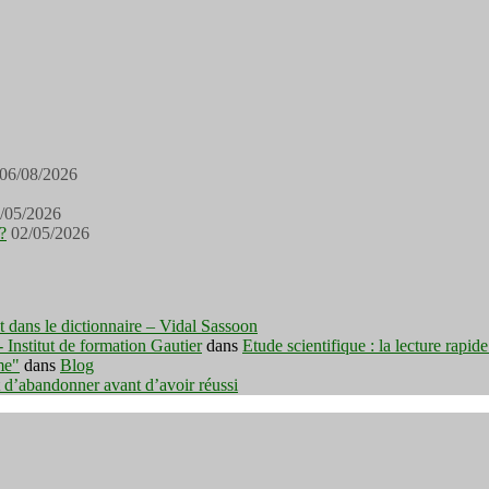
06/08/2026
/05/2026
?
02/05/2026
est dans le dictionnaire – Vidal Sassoon
nstitut de formation Gautier
dans
Etude scientifique : la lecture rapid
me"
dans
Blog
t d’abandonner avant d’avoir réussi