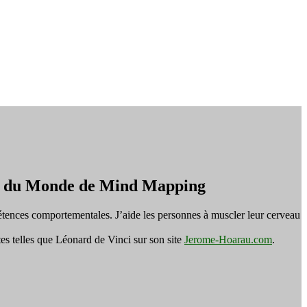
on du Monde de Mind Mapping
tences comportementales. J’aide les personnes à muscler leur cerveau
es telles que Léonard de Vinci sur son site
Jerome-Hoarau.com
.