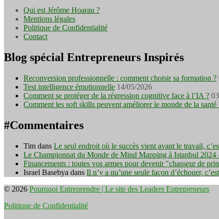
Qui est Jérôme Hoarau ?
Mentions légales
Politique de Confidentialité
Contact
Blog spécial Entrepreneurs Inspirés
Reconversion professionnelle : comment choisir sa formation ?
Test intelligence émotionnelle
14/05/2026
Comment se protéger de la régression cognitive face à l’IA ?
03
Comment les soft skills peuvent améliorer le monde de la santé 
#Commentaires
Tim
dans
Le seul endroit où le succès vient avant le travail, c’
Le Championnat du Monde de Mind Mapping à Istanbul 2024 - I
Financements : toutes vos armes pour devenir "chasseur de pri
Israel Basebya
dans
Il n’y a qu’une seule façon d’échouer, c’es
© 2026
Pourquoi Entreprendre | Le site des Leaders Entrepreneurs
Politique de Confidentialité