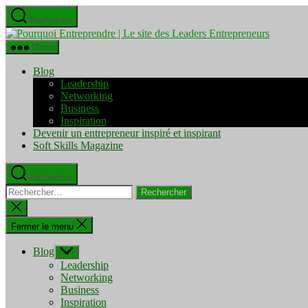
Aller
Recherche
au
Pourquo
contenu
Entrepre
Menu
|
Le
Blog
site
Leadership
des
Networking
Leaders
Business
Entrepre
Inspiration
Devenir un entrepreneur inspiré et inspirant
Soft Skills Magazine
Recherche
Rechercher :
Fermer
la
recherche
Fermer le menu
Blog
Afficher
le
Leadership
sous-
Networking
menu
Business
Inspiration