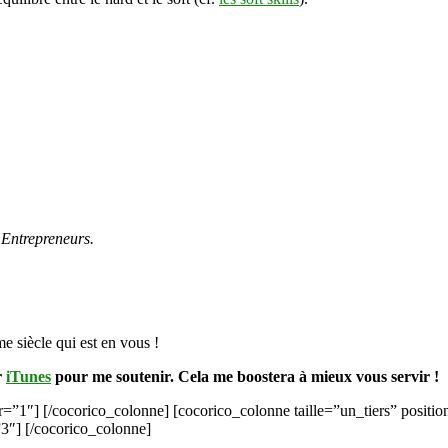
 Entrepreneurs.
me siècle qui est en vous !
r
iTunes
pour me soutenir. Cela me boostera à mieux vous servir !
r=”1″] [/cocorico_colonne] [cocorico_colonne taille=”un_tiers” positi
”3″] [/cocorico_colonne]