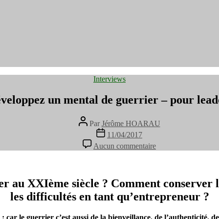
Catégories
Interviews
loppez un mental de guerrier – pour lead
Auteur
Par
Jérôme HOARAU
de
Date
11/04/2017
l’article
de
sur
Aucun commentaire
l’article
[PODCAST]
Développez
un
mental
r au XXIème siècle ? Comment conserver l
de
les difficultés en tant qu’entrepreneur ?
guerrier
–
pour
ar le guerrier c’est aussi de la bienveillance, de l’authenticité, de