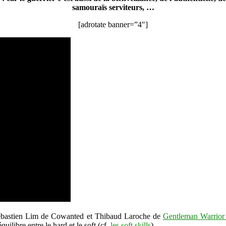
leader
samouraïs serviteurs, …
entrepreneur
[adrotate banner=”4″]
ie Sébastien Lim de Cowanted et Thibaud Laroche de
Gentleman Warrior
uilibre entre le hard et le soft (cf.
les soft skills
).