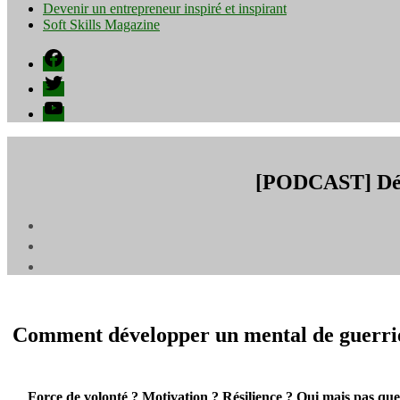
Devenir un entrepreneur inspiré et inspirant
Soft Skills Magazine
Facebook
Twitter
YouTube
[PODCAST] Déve
Comment développer un mental de guerrie
Force de volonté ? Motivation ? Résilience ? Oui mais pas que : c