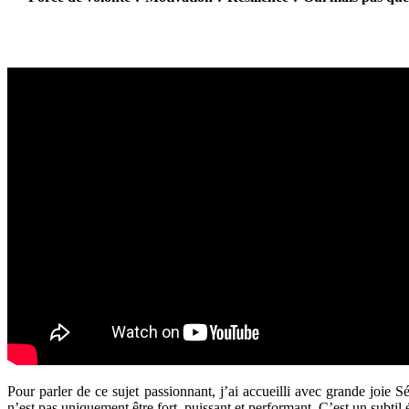
Pour parler de ce sujet passionnant, j’ai accueilli avec grande jo
n’est pas uniquement être fort, puissant et performant. C’est un subtil éq