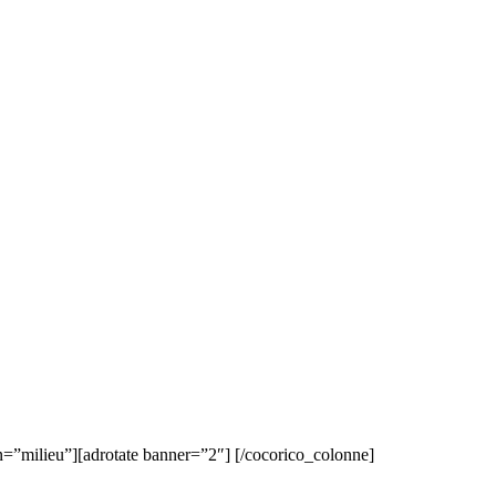
on=”milieu”][adrotate banner=”2″] [/cocorico_colonne]