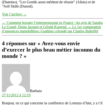
(Diateino), "Les Gentils aussi méritent de réussir" (Alisio) et de
"Soft Skills (Dunod).
Voir l’archive
→
←
Comment booster l’entrepreneuriat en France : les avis de Sandra
Le Grand, Denis Jacquet et Gérald Karsenti
→
Le 1er comparateur
d’annonces immobilières: Guidimo cofondé par Charles Balloffet
4 réponses sur « Avez-vous envie
d’exercer le plus beau métier inconnu du
monde ? »
dit :
Barbara
27/11/2012 à 12:19
Bonjour, en ce qui concerne la conférence de Lorenzo d’hier, y a t’il