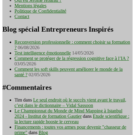
Qui est Jérôme Hoarau ?
Mentions légales
Politique de Confidentialité
Contact
Blog spécial Entrepreneurs Inspirés
Reconversion professionnelle : comment choisir sa formation
?
06/08/2026
Test intelligence émotionnelle
14/05/2026
Comment se protéger de la régression cognitive face à l’IA ?
03/05/2026
Comment les soft skills peuvent améliorer le monde de la
santé ?
02/05/2026
#Commentaires
Tim
dans
Le seul endroit où le succès vient avant le travail,
c’est dans le dictionnaire – Vidal Sassoon
Le Championnat du Monde de Mind Mapping à Istanbul
2024 - Institut de formation Gautier
dans
Etude scientifique :
la lecture rapide booste le cerveau
Financements : toutes vos armes pour devenir "chasseur de
prime"
dans
Blog