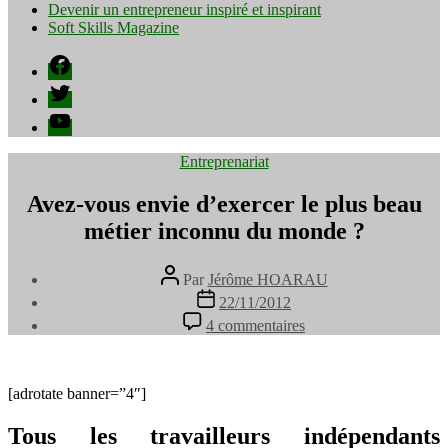
Devenir un entrepreneur inspiré et inspirant
Soft Skills Magazine
Facebook
Twitter
YouTube
Catégories
Entreprenariat
Avez-vous envie d’exercer le plus beau
métier inconnu du monde ?
Auteur
Par
Jérôme HOARAU
de
Date
22/11/2012
l’article
de
sur
4 commentaires
l’article
Avez-
vous
envie
d’exercer
[adrotate banner=”4″]
le
plus
Tous les travailleurs indépendants
beau