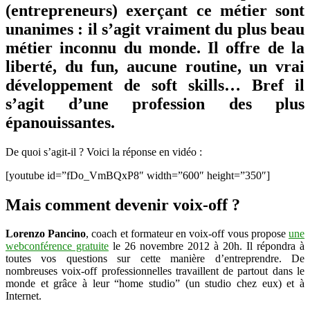
(entrepreneurs) exerçant ce métier sont
métier
inconnu
unanimes : il s’agit vraiment du plus beau
du
métier inconnu du monde. Il offre de la
monde
?
liberté, du fun, aucune routine, un vrai
développement de soft skills… Bref il
s’agit d’une profession des plus
épanouissantes.
De quoi s’agit-il ? Voici la réponse en vidéo :
[youtube id=”fDo_VmBQxP8″ width=”600″ height=”350″]
Mais comment devenir voix-off ?
Lorenzo Pancino
, coach et formateur en voix-off vous propose
une
webconférence gratuite
le 26 novembre 2012 à 20h. Il répondra à
toutes vos questions sur cette manière d’entreprendre. De
nombreuses voix-off professionnelles travaillent de partout dans le
monde et grâce à leur “home studio” (un studio chez eux) et à
Internet.