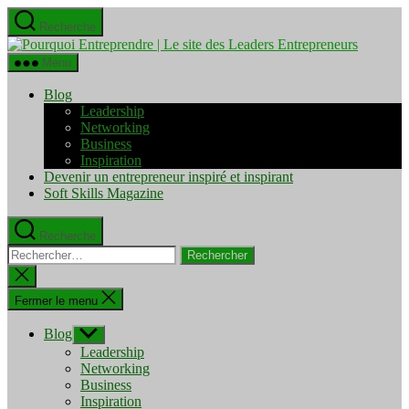
Aller
Recherche
au
Pourquo
contenu
Entrepre
Menu
|
Le
Blog
site
Leadership
des
Networking
Leaders
Business
Entrepre
Inspiration
Devenir un entrepreneur inspiré et inspirant
Soft Skills Magazine
Recherche
Rechercher :
Fermer
la
recherche
Fermer le menu
Blog
Afficher
le
Leadership
sous-
Networking
menu
Business
Inspiration