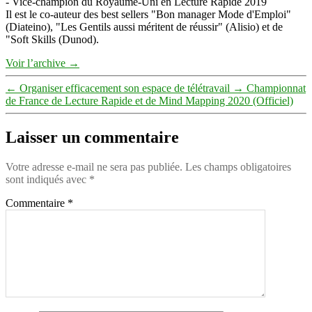
- Vice-champion du Royaume-Uni en Lecture Rapide 2019
Il est le co-auteur des best sellers "Bon manager Mode d'Emploi"
(Diateino), "Les Gentils aussi méritent de réussir" (Alisio) et de
"Soft Skills (Dunod).
Voir l’archive
→
←
Organiser efficacement son espace de télétravail
→
Championnat
de France de Lecture Rapide et de Mind Mapping 2020 (Officiel)
Laisser un commentaire
Votre adresse e-mail ne sera pas publiée.
Les champs obligatoires
sont indiqués avec
*
Commentaire
*