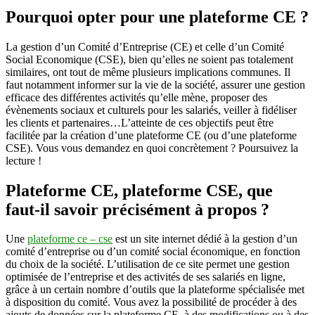
avantageux
Pourquoi opter pour une plateforme CE ?
pour
les
La gestion d’un Comité d’Entreprise (CE) et celle d’un Comité
entreprises
Social Economique (CSE), bien qu’elles ne soient pas totalement
?
similaires, ont tout de même plusieurs implications communes. Il
faut notamment informer sur la vie de la société, assurer une gestion
efficace des différentes activités qu’elle mène, proposer des
évènements sociaux et culturels pour les salariés, veiller à fidéliser
les clients et partenaires…L’atteinte de ces objectifs peut être
facilitée par la création d’une plateforme CE (ou d’une plateforme
CSE). Vous vous demandez en quoi concrètement ? Poursuivez la
lecture !
Plateforme CE, plateforme CSE, que
faut-il savoir précisément à propos ?
Une
plateforme ce – cse
est un site internet dédié à la gestion d’un
comité d’entreprise ou d’un comité social économique, en fonction
du choix de la société. L’utilisation de ce site permet une gestion
optimisée de l’entreprise et des activités de ses salariés en ligne,
grâce à un certain nombre d’outils que la plateforme spécialisée met
à disposition du comité. Vous avez la possibilité de procéder à des
ajouts de données sur la plateforme CE, à des modifications ou à des