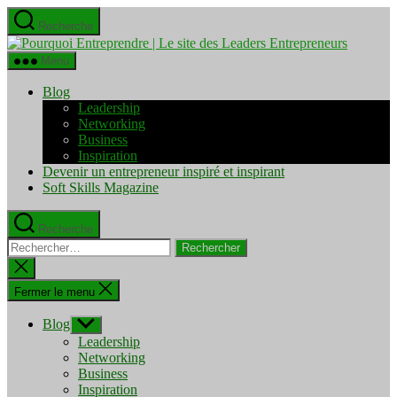
Aller
Recherche
au
Pourquo
contenu
Entrepre
Menu
|
Le
Blog
site
Leadership
des
Networking
Leaders
Business
Entrepre
Inspiration
Devenir un entrepreneur inspiré et inspirant
Soft Skills Magazine
Recherche
Rechercher :
Fermer
la
recherche
Fermer le menu
Blog
Afficher
le
Leadership
sous-
Networking
menu
Business
Inspiration