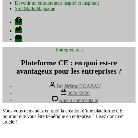
Devenir un entrepreneur inspiré et inspirant
Soft Skills Magazine
Facebook
Twitter
YouTube
Catégories
Entreprenariat
Plateforme CE : en quoi est-ce
avantageux pour les entreprises ?
Auteur
Par
Jérôme HOARAU
de
Date
30/04/2020
l’article
de
sur
Aucun commentaire
l’article
Plateforme
CE
Vous vous demandez en quoi la création d’une plateforme CE
:
pourrait-elle vous être bénéfique en entreprise ? Lisez donc cet
en
article !
quoi
est-
ce