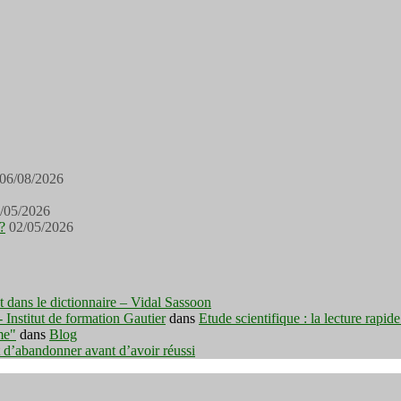
06/08/2026
/05/2026
?
02/05/2026
est dans le dictionnaire – Vidal Sassoon
nstitut de formation Gautier
dans
Etude scientifique : la lecture rapid
me"
dans
Blog
t d’abandonner avant d’avoir réussi