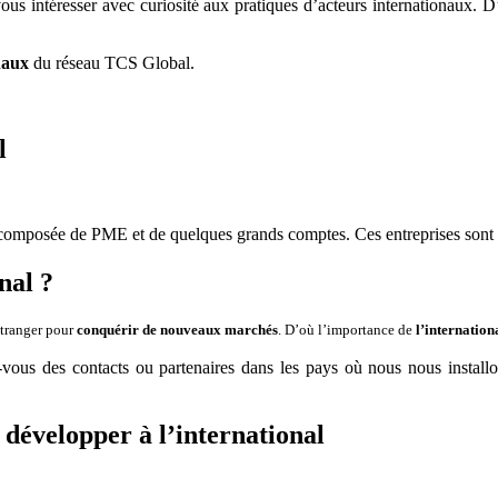
ous intéresser avec curiosité aux pratiques d’acteurs internationaux. D
Singapour
et
leur
naux
du réseau TCS Global.
développement
à
l’étranger
l
st composée de PME et de quelques grands comptes. Ces entreprises sont
nal ?
’étranger pour
conquérir de nouveaux marchés
. D’où l’importance de
l’internation
vez-vous des contacts ou partenaires dans les pays où nous nous insta
 développer à l’international