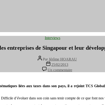
Catégories
Interviews
es entreprises de Singapour et leur dévelo
Auteur
Par
Jérôme HOARAU
de
Date
25/02/2013
l’article
de
sur
Un commentaire
l’article
Paul
Tan
de
TCS
hématiques liées aux taxes dans son pays, il a rejoint
TCS Global
–
les
. Difficile d’évoluer dans son coin sans tenir compte de ce que font nos 
entreprises
de