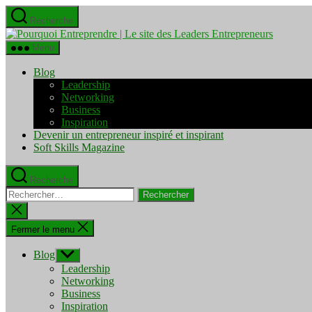
Aller
Recherche
au
Pourquo
contenu
Entrepre
Menu
|
Le
Blog
site
Leadership
des
Networking
Leaders
Business
Entrepre
Inspiration
Devenir un entrepreneur inspiré et inspirant
Soft Skills Magazine
Recherche
Rechercher :
Fermer
la
recherche
Fermer le menu
Blog
Afficher
le
Leadership
sous-
Networking
menu
Business
Inspiration