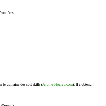
frontières.
s le domaine des soft skills (
Jerome-Hoarau.com
). Il a obtenu
s (Dunod).