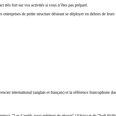
 très fort sur vos activités si vous n’êtes pas préparé.
es entreprises de petite structure désirant se déployer en dehors de leurs 
ncier international (anglais et français) et la référence francophone dan
eino), "Les Gentils aussi méritent de réussir" (Alisio) et de "Soft Skill