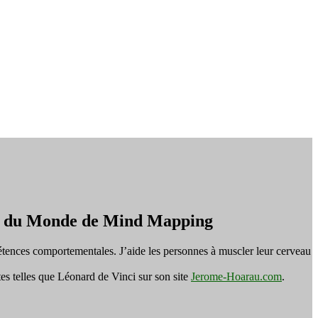
on du Monde de Mind Mapping
tences comportementales. J’aide les personnes à muscler leur cerveau
es telles que Léonard de Vinci sur son site
Jerome-Hoarau.com
.