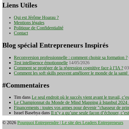
Liens Utiles
Qui est Jérôme Hoarau ?
Mentions légales
Politique de Confidentialité
Contact
Blog spécial Entrepreneurs Inspirés
Reconversion professionnelle : comment choisir sa formation ?
Test intelligence émotionnelle
14/05/2026
Comment se protéger de la régression cognitive face à l’IA ?
03
Comment les soft skills peuvent améliorer le monde de la santé 
#Commentaires
Tim
dans
Le seul endroit où le succès vient avant le travail, c’
Le Championnat du Monde de Mind Mapping à Istanbul 2024 - I
Financements : toutes vos armes pour devenir "chasseur de pri
Israel Basebya
dans
Il n’y a qu’une seule façon d’échouer, c’es
© 2026
Pourquoi Entreprendre | Le site des Leaders Entrepreneurs