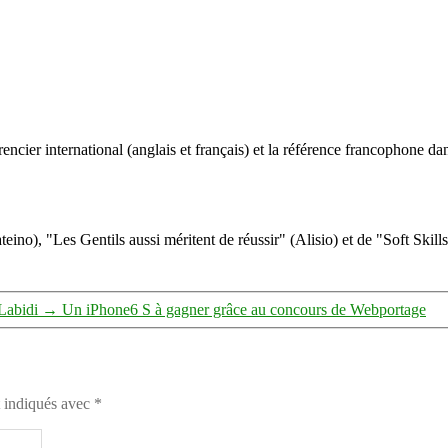
Rémy
Bigot
ncier international (anglais et français) et la référence francophone dan
eino), "Les Gentils aussi méritent de réussir" (Alisio) et de "Soft Skill
Labidi
→
Un iPhone6 S à gagner grâce au concours de Webportage
t indiqués avec
*