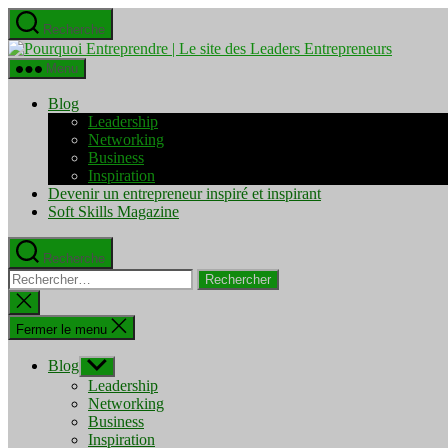
Aller
Recherche
au
Pourquo
contenu
Entrepre
Menu
|
Le
Blog
site
Leadership
des
Networking
Leaders
Business
Entrepre
Inspiration
Devenir un entrepreneur inspiré et inspirant
Soft Skills Magazine
Recherche
Rechercher :
Fermer
la
recherche
Fermer le menu
Blog
Afficher
le
Leadership
sous-
Networking
menu
Business
Inspiration