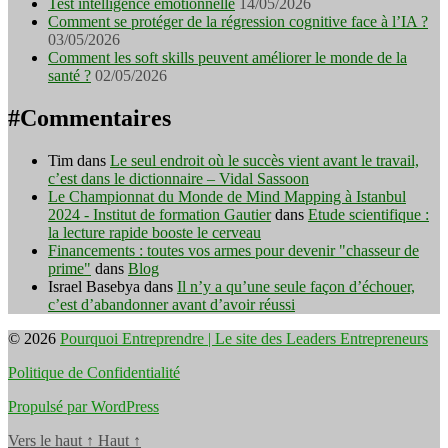
Test intelligence émotionnelle
14/05/2026
Comment se protéger de la régression cognitive face à l’IA ?
03/05/2026
Comment les soft skills peuvent améliorer le monde de la
santé ?
02/05/2026
#Commentaires
Tim
dans
Le seul endroit où le succès vient avant le travail,
c’est dans le dictionnaire – Vidal Sassoon
Le Championnat du Monde de Mind Mapping à Istanbul
2024 - Institut de formation Gautier
dans
Etude scientifique :
la lecture rapide booste le cerveau
Financements : toutes vos armes pour devenir "chasseur de
prime"
dans
Blog
Israel Basebya
dans
Il n’y a qu’une seule façon d’échouer,
c’est d’abandonner avant d’avoir réussi
© 2026
Pourquoi Entreprendre | Le site des Leaders Entrepreneurs
Politique de Confidentialité
Propulsé par WordPress
Vers le haut
↑
Haut
↑