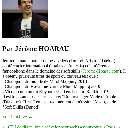
Changer
de
Vie
(interview)
Par Jérôme HOARAU
Jérôme Hoarau auteur de best sellers (Dunod, Alisio, Diateino),
conférencier international (anglais et français) et la référence
francophone dans le domaine des soft skills (
Jerome-Hoarau.com
). Il
a obtenu plusieurs titres de sport du cerveau tels que :
- Champion du monde de Mind Mapping 2018
- Champion du Royaume-Uni de Mind Mapping 2019
- Vice-champion du Royaume-Uni en Lecture Rapide 2019
Il est le co-auteur des best sellers "Bon manager Mode d'Emploi"
(Diateino), "Les Gentils aussi méritent de réussir" (Alisio) et de
"Soft Skills (Dunod).
Voir l’archive
→
←
CDI de digital ninja (développeur web) à pourvoir sur Paris
→