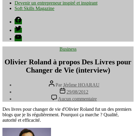
Devenir un entrepreneur inspiré et inspirant
Soft Skills Magazine
Facebook
Twitter
YouTube
Catégories
Business
Olivier Roland à propos Des Livres pour
Changer de Vie (interview)
Auteur
Par
Jérôme HOARAU
de
Date
29/08/2012
l’article
de
sur
Aucun commentaire
l’article
Olivier
Roland
Des livres pour changer de vie d'Olivier Roland fut un des premiers
à
blogs que je lis régulièrement. Pourquoi ça marche ? Qualité,
propos
autorité et efficacité.
Des
Livres
pour