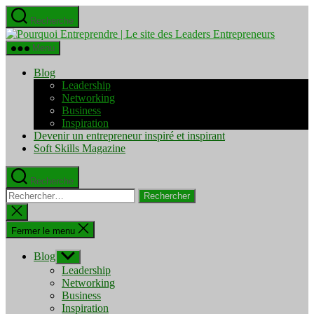
Aller
Recherche
au
Pourquo
contenu
Entrepre
Menu
|
Le
Blog
site
Leadership
des
Networking
Leaders
Business
Entrepre
Inspiration
Devenir un entrepreneur inspiré et inspirant
Soft Skills Magazine
Recherche
Rechercher :
Fermer
la
recherche
Fermer le menu
Blog
Afficher
le
Leadership
sous-
Networking
menu
Business
Inspiration