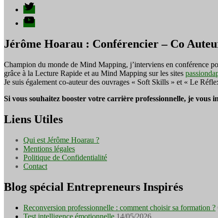
Twitter
YouTube
Jérôme Hoarau : Conférencier – Co Auteu
Champion du monde de Mind Mapping, j’interviens en conférence pour f
grâce à la Lecture Rapide et au Mind Mapping sur les sites
passionda
Je suis également co-auteur des ouvrages « Soft Skills » et « Le Réfl
Si vous souhaitez booster votre carrière professionnelle, je vous 
Liens Utiles
Qui est Jérôme Hoarau ?
Mentions légales
Politique de Confidentialité
Contact
Blog spécial Entrepreneurs Inspirés
Reconversion professionnelle : comment choisir sa formation ?
Test intelligence émotionnelle
14/05/2026