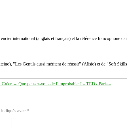
ncier international (anglais et français) et la référence francophone dan
eino), "Les Gentils aussi méritent de réussir" (Alisio) et de "Soft Skill
n Créer
→
Que pensez-vous de l’improbable ? – TEDx Paris –
t indiqués avec
*