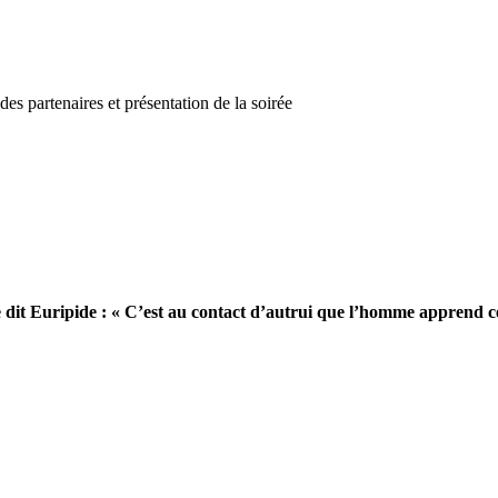
18
juin
à
Paris
?
s partenaires et présentation de la soirée
dit Euripide : « C’est au contact d’autrui que l’homme apprend ce 