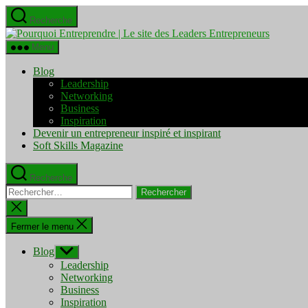
Aller
Recherche
au
Pourquo
contenu
Entrepre
Menu
|
Le
Blog
site
Leadership
des
Networking
Leaders
Business
Entrepre
Inspiration
Devenir un entrepreneur inspiré et inspirant
Soft Skills Magazine
Recherche
Rechercher :
Fermer
la
recherche
Fermer le menu
Blog
Afficher
le
Leadership
sous-
Networking
menu
Business
Inspiration