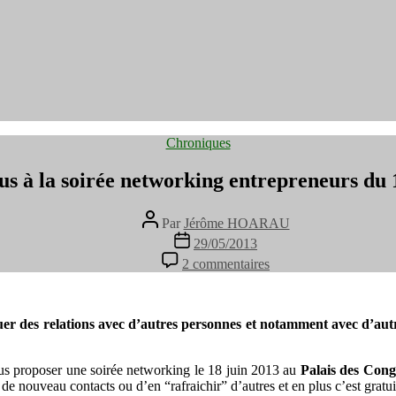
Catégories
Chroniques
us à la soirée networking entrepreneurs du 1
Auteur
Par
Jérôme HOARAU
de
Date
29/05/2013
l’article
de
sur
2 commentaires
l’article
Participerez-
vous
à
la
ouer des relations avec d’autres personnes et notamment avec d’aut
soirée
networking
us proposer une soirée networking le 18 juin 2013 au
entrepreneurs
Palais des Cong
de nouveau contacts ou d’en “rafraichir” d’autres et en plus c’est gratui
du