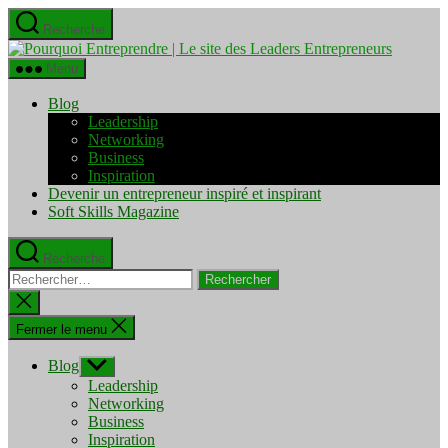
Aller
Recherche
au
Pourquo
contenu
Entrepre
Menu
|
Le
Blog
site
Leadership
des
Networking
Leaders
Business
Entrepre
Inspiration
Devenir un entrepreneur inspiré et inspirant
Soft Skills Magazine
Recherche
Rechercher :
Fermer
la
recherche
Fermer le menu
Blog
Afficher
le
Leadership
sous-
Networking
menu
Business
Inspiration