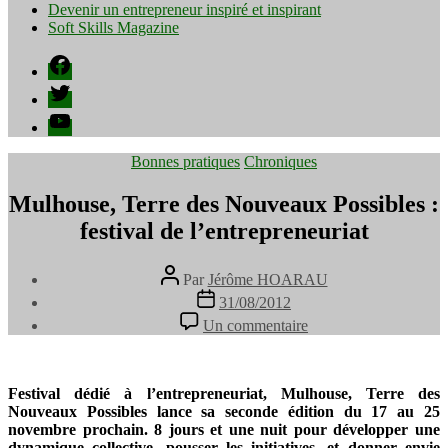
Devenir un entrepreneur inspiré et inspirant
Soft Skills Magazine
Facebook
Twitter
YouTube
Catégories
Bonnes pratiques
Chroniques
Mulhouse, Terre des Nouveaux Possibles :
festival de l’entrepreneuriat
Auteur
Par
Jérôme HOARAU
de
Date
31/08/2012
l’article
de
sur
Un commentaire
l’article
Mulhouse,
Terre
des
Nouveaux
Festival dédié à l’entrepreneuriat, Mulhouse, Terre des
Possibles
Nouveaux Possibles lance sa seconde édition du 17 au 25
:
novembre prochain. 8 jours et une nuit pour développer une
festival
dynamique collective, pousser les initiatives, et donner envie