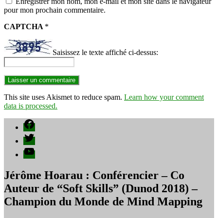
Enregistrer mon nom, mon e-mail et mon site dans le navigateur
pour mon prochain commentaire.
CAPTCHA
*
Saisissez le texte affiché ci-dessus:
This site uses Akismet to reduce spam.
Learn how your comment
data is processed.
Facebook
Twitter
YouTube
Jérôme Hoarau : Conférencier – Co
Auteur de “Soft Skills” (Dunod 2018) –
Champion du Monde de Mind Mapping