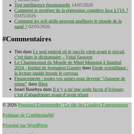
Test intelligence émotionnelle
14/05/2026
Comment se protéger de la régression cognitive face à l’IA ?
03/05/2026
Comment les soft skills peuvent améliorer le monde de la
santé ?
02/05/2026
#Commentaires
Tim
dans
Le seul endroit où le succès vient avant le travail,
c’est dans le dictionnaire – Vidal Sassoon
Le Championnat du Monde de Mind Mapping à Istanbul
2024 - Institut de formation Gautier
dans
Etude scientifique :
la lecture rapide booste le cerveau
Financements : toutes vos armes pour devenir "chasseur de
prime"
dans
Blog
Israel Basebya
dans
Il n’y a qu’une seule façon d’échouer,
c’est d’abandonner avant d’avoir réussi
© 2026
Pourquoi Entreprendre | Le site des Leaders Entrepreneurs
Politique de Confidentialité
Propulsé par WordPress