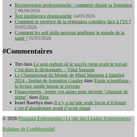
Reconversion professionnelle : comment choisir sa formation
?
06/08/2026
Test intelligence émotionnelle
14/05/2026
Comment se protéger de la régression cognitive face à l’IA ?
03/05/2026
Comment les soft skills peuvent améliorer le monde de la
santé ?
02/05/2026
#Commentaires
Tim
dans
Le seul endroit où le succès vient avant le travail,
c’est dans le dictionnaire – Vidal Sassoon
Le Championnat du Monde de Mind Mapping à Istanbul
2024 - Institut de formation Gautier
dans
Etude scientifique :
la lecture rapide booste le cerveau
Financements : toutes vos armes pour devenir "chasseur de
prime"
dans
Blog
Israel Basebya
dans
Il n’y a qu’une seule façon d’échouer,
c’est d’abandonner avant d’avoir réussi
© 2026
Pourquoi Entreprendre | Le site des Leaders Entrepreneurs
Politique de Confidentialité