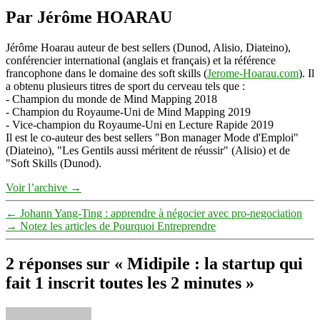
Par Jérôme HOARAU
Jérôme Hoarau auteur de best sellers (Dunod, Alisio, Diateino),
conférencier international (anglais et français) et la référence
francophone dans le domaine des soft skills (
Jerome-Hoarau.com
). Il
a obtenu plusieurs titres de sport du cerveau tels que :
- Champion du monde de Mind Mapping 2018
- Champion du Royaume-Uni de Mind Mapping 2019
- Vice-champion du Royaume-Uni en Lecture Rapide 2019
Il est le co-auteur des best sellers "Bon manager Mode d'Emploi"
(Diateino), "Les Gentils aussi méritent de réussir" (Alisio) et de
"Soft Skills (Dunod).
Voir l’archive
→
←
Johann Yang-Ting : apprendre à négocier avec pro-negociation
→
Notez les articles de Pourquoi Entreprendre
2 réponses sur « Midipile : la startup qui
fait 1 inscrit toutes les 2 minutes »
dit :