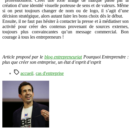
professionnels. Créer une forte image de marque passe par la
création d’une identité visuelle porteuse de sens et de valeurs. Même
si on peut toujours changer de nom ou de logo, il s’agit d’une
décision stratégique, alors autant faire les bons choix dès le début.
Ensuite, il ne faut pas hésiter à contacter la presse et à médiatiser son
activité pour créer des contenus provenant de sources externes,
toujours plus convaincantes qu’un message commercial. Bon
courage à tous les entrepreneurs !
Article proposé par le
blog entrepreneuriat
Pourquoi Entreprendre :
plus que créer son entreprise, un état d’esprit d’esprit
Étiquettes
accueil
,
cas d'entreprise