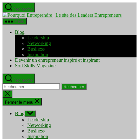
Aller
Recherche
au
Pourquo
contenu
Entrepre
Menu
|
Le
Blog
site
Leadership
des
Networking
Leaders
Business
Entrepre
Inspiration
Devenir un entrepreneur inspiré et inspirant
Soft Skills Magazine
Recherche
Rechercher :
Fermer
la
recherche
Fermer le menu
Blog
Afficher
le
Leadership
sous-
Networking
menu
Business
Inspiration