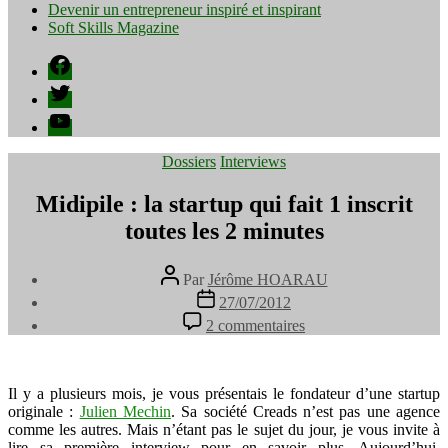
Devenir un entrepreneur inspiré et inspirant
Soft Skills Magazine
Facebook
Twitter
YouTube
Catégories
Dossiers
Interviews
Midipile : la startup qui fait 1 inscrit
toutes les 2 minutes
Auteur
Par
Jérôme HOARAU
de
Date
27/07/2012
l’article
de
sur
2 commentaires
l’article
Midipile
:
la
startup
Il y a plusieurs mois, je vous présentais le fondateur d’une startup
qui
originale :
Julien Mechin
. Sa société Creads n’est pas une agence
fait
comme les autres. Mais n’étant pas le sujet du jour, je vous invite à
1
lire sa première interview pour en savoir plus. Aujourd’hui,