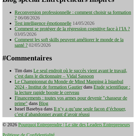
Reconversion professionnelle : comment choisir sa formation
?
06/08/2026
Test intelligence émotionnelle
14/05/2026
Comment se protéger de la régression cognitive face à l’IA ?
03/05/2026
Comment les soft skills peuvent améliorer le monde de la
santé ?
02/05/2026
#Commentaires
Tim
dans
Le seul endroit où le succès vient avant le travail,
c’est dans le dictionnaire – Vidal Sassoon
Le Championnat du Monde de Mind Mapping à Istanbul
2024 - Institut de formation Gautier
dans
Etude scientifique :
la lecture rapide booste le cerveau
Financements : toutes vos armes pour devenir "chasseur de
prime"
dans
Blog
Israel Basebya
dans
Il n’y a qu’une seule façon d’échouer,
c’est d’abandonner avant d’avoir réussi
© 2026
Pourquoi Entreprendre | Le site des Leaders Entrepreneurs
Politique de Confidentialité