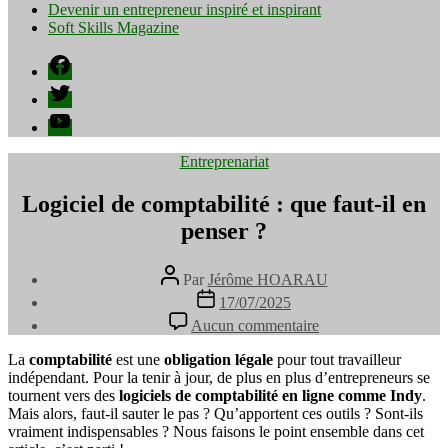
Devenir un entrepreneur inspiré et inspirant
Soft Skills Magazine
Facebook
Twitter
YouTube
Catégories
Entreprenariat
Logiciel de comptabilité : que faut-il en
penser ?
Auteur
Par
Jérôme HOARAU
de
Date
17/07/2025
l’article
de
sur
Aucun commentaire
l’article
Logiciel
de
La
comptabilité
est une
obligation légale
pour tout travailleur
comptabilité
indépendant. Pour la tenir à jour, de plus en plus d’entrepreneurs se
:
tournent vers des
logiciels de comptabilité en ligne comme Indy
.
que
Mais alors, faut-il sauter le pas ? Qu’apportent ces outils ? Sont-ils
faut-
vraiment indispensables ? Nous faisons le point ensemble dans cet
il