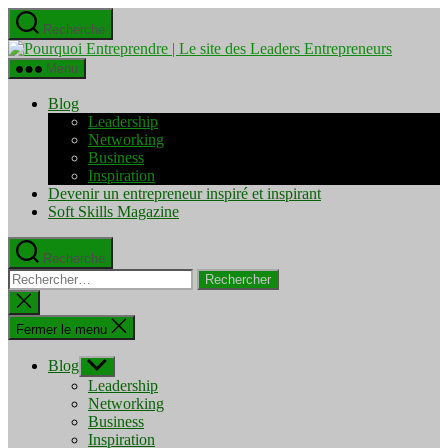
Aller
Recherche
au
Pourquo
contenu
Entrepre
Menu
|
Le
Blog
site
Leadership
des
Networking
Leaders
Business
Entrepre
Inspiration
Devenir un entrepreneur inspiré et inspirant
Soft Skills Magazine
Recherche
Rechercher :
Fermer
la
recherche
Fermer le menu
Blog
Afficher
le
Leadership
sous-
Networking
menu
Business
Inspiration