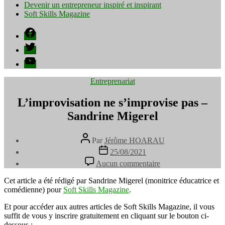
Devenir un entrepreneur inspiré et inspirant
Soft Skills Magazine
Facebook
Twitter
YouTube
Catégories
Entreprenariat
L’improvisation ne s’improvise pas –
Sandrine Migerel
Auteur
Par
Jérôme HOARAU
de
Date
25/08/2021
l’article
de
sur
Aucun commentaire
l’article
L’improvisation
ne
Cet article a été rédigé par Sandrine Migerel (monitrice éducatrice et
s’improvise
comédienne) pour
Soft Skills Magazine
.
pas
–
Et pour accéder aux autres articles de Soft Skills Magazine, il vous
Sandrine
suffit de vous y inscrire gratuitement en cliquant sur le bouton ci-
Migerel
dessous :