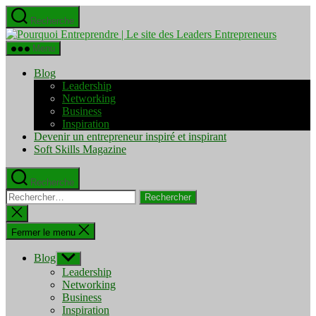
Aller
Recherche
au
Pourquo
contenu
Entrepre
Menu
|
Le
Blog
site
Leadership
des
Networking
Leaders
Business
Entrepre
Inspiration
Devenir un entrepreneur inspiré et inspirant
Soft Skills Magazine
Recherche
Rechercher :
Fermer
la
recherche
Fermer le menu
Blog
Afficher
le
Leadership
sous-
Networking
menu
Business
Inspiration