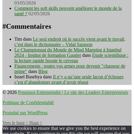
03/05/2026
Comment les soft skills peuvent améliorer le monde de la
santé ?
02/05/2026
#Commentaires
Tim
dans
Le seul endroit où le succès vient avant le travail,
c’est dans le dictionnaire – Vidal Sassoon
Le Championnat du Monde de Mind Mapping à Istanbul
2024 - Institut de formation Gautier
dans
Etude scientifique :
la lecture rapide booste le cerveau
Financements : toutes vos armes pour devenir "chasseur de
prime"
dans
Blog
Israel Basebya
dans
Il n’y a qu’une seule façon d’échouer,
c’est d’abandonner avant d’avoir réussi
© 2026
Pourquoi Entreprendre | Le site des Leaders Entrepreneurs
Politique de Confidentialité
Propulsé par WordPress
Vers le haut
↑
Haut
↑
We use cookies to ensure that we give you the best experience on
our website. If you continue to use this site we will assume that you