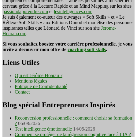
compétences comportementales. J’aide les personnes à muscler leur
cerveau grâce à la Lecture Rapide et au Mind Mapping sur les sites
passiondapprendre.com
et
lesintelligences.com
.
Je suis également co-auteur des ouvrages « Soft Skills » et « Le
Réflexe Soft Skills » aux Editions Dunod et modélise des personnes
inspirantes telles que Léonard de Vinci sur son site
Jerome-
Hoarau.com
.
Si vous souhaitez booster votre carrière professionnelle, je vous
invite à découvrir mon offre de
coaching soft skills
.
Liens Utiles
Qui est Jérôme Hoarau ?
Mentions légales
Politique de Confidentialité
Contact
Blog spécial Entrepreneurs Inspirés
Reconversion professionnelle : comment choisir sa formation
?
06/08/2026
Test intelligence émotionnelle
14/05/2026
Comment se protéger de la régression cognitive face à l’IA ?