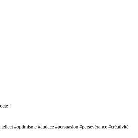
té !⁠ ⁠
#intellect #optimisme #audace #persuasion #persévérance #créativité