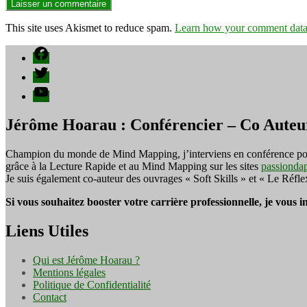
This site uses Akismet to reduce spam.
Learn how your comment data 
Facebook
Twitter
YouTube
Jérôme Hoarau : Conférencier – Co Auteu
Champion du monde de Mind Mapping, j’interviens en conférence pour f
grâce à la Lecture Rapide et au Mind Mapping sur les sites
passionda
Je suis également co-auteur des ouvrages « Soft Skills » et « Le Réfl
Si vous souhaitez booster votre carrière professionnelle, je vous 
Liens Utiles
Qui est Jérôme Hoarau ?
Mentions légales
Politique de Confidentialité
Contact