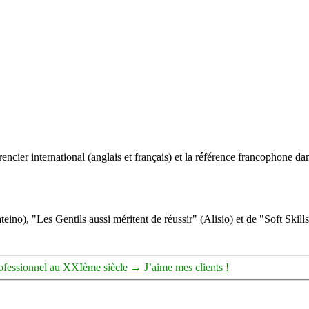
ncier international (anglais et français) et la référence francophone dan
eino), "Les Gentils aussi méritent de réussir" (Alisio) et de "Soft Skill
rofessionnel au XXIème siècle
→
J’aime mes clients !