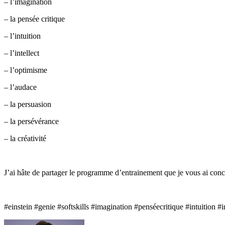
– l’imagination⁠
– la pensée critique⁠
– l’intuition⁠
– l’intellect⁠
– l’optimisme⁠
– l’audace⁠
– la persuasion⁠
– la persévérance⁠
– la créativité⁠ ⁠
J’ai hâte de partager le programme d’entrainement que je vous ai concoc
#einstein #genie #softskills #imagination #penséecritique #intuition 