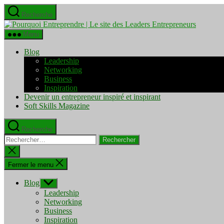
Aller
Recherche
au
Pourquo
contenu
Entrepre
Menu
|
Le
Blog
site
Leadership
des
Networking
Leaders
Business
Entrepre
Inspiration
Devenir un entrepreneur inspiré et inspirant
Soft Skills Magazine
Recherche
Rechercher :
Fermer
la
recherche
Fermer le menu
Blog
Afficher
le
Leadership
sous-
Networking
menu
Business
Inspiration