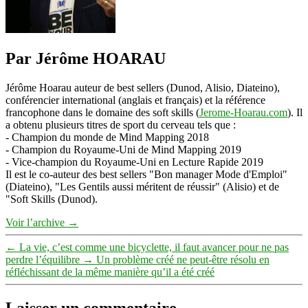
Par Jérôme HOARAU
Jérôme Hoarau auteur de best sellers (Dunod, Alisio, Diateino),
conférencier international (anglais et français) et la référence
francophone dans le domaine des soft skills (
Jerome-Hoarau.com
). Il
a obtenu plusieurs titres de sport du cerveau tels que :
- Champion du monde de Mind Mapping 2018
- Champion du Royaume-Uni de Mind Mapping 2019
- Vice-champion du Royaume-Uni en Lecture Rapide 2019
Il est le co-auteur des best sellers "Bon manager Mode d'Emploi"
(Diateino), "Les Gentils aussi méritent de réussir" (Alisio) et de
"Soft Skills (Dunod).
Voir l’archive
→
←
La vie, c’est comme une bicyclette, il faut avancer pour ne pas
perdre l’équilibre
→
Un problème créé ne peut-être résolu en
réfléchissant de la même manière qu’il a été créé
Laisser un commentaire