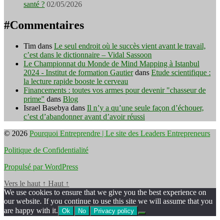
santé ?
02/05/2026
#Commentaires
Tim
dans
Le seul endroit où le succès vient avant le travail,
c’est dans le dictionnaire – Vidal Sassoon
Le Championnat du Monde de Mind Mapping à Istanbul
2024 - Institut de formation Gautier
dans
Etude scientifique :
la lecture rapide booste le cerveau
Financements : toutes vos armes pour devenir "chasseur de
prime"
dans
Blog
Israel Basebya
dans
Il n’y a qu’une seule façon d’échouer,
c’est d’abandonner avant d’avoir réussi
© 2026
Pourquoi Entreprendre | Le site des Leaders Entrepreneurs
Politique de Confidentialité
Propulsé par WordPress
Vers le haut
↑
Haut
↑
We use cookies to ensure that we give you the best experience on
our website. If you continue to use this site we will assume that you
are happy with it.
Ok
No
Privacy policy