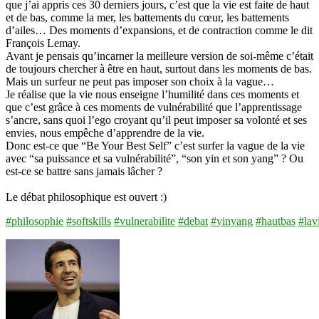
que j’ai appris ces 30 derniers jours, c’est que la vie est faite de haut
et de bas, comme la mer, les battements du cœur, les battements
d’ailes… Des moments d’expansions, et de contraction comme le dit
François Lemay.⁠
Avant je pensais qu’incarner la meilleure version de soi-même c’était
de toujours chercher à être en haut, surtout dans les moments de bas.
Mais un surfeur ne peut pas im
poser son choix à la vague…⁠
Je réalise que la vie nous enseigne l’humilité dans ces moments et
que c’est grâce à ces moments de vulnérabilité que l’apprentissage
s’ancre, sans quoi l’ego croyant qu’il peut imposer sa volonté et ses
envies, nous empêche d’apprendre de la vie.⁠
Donc est-ce que “Be Your Best Self” c’est surfer la vague de la vie
avec “sa puissance et sa vulnérabilité”, “son yin et son yang” ? Ou
est-ce se battre sans jamais lâcher ?⁠
Le débat philosophique est ouvert :)⁠
#
philosophie
#
softskills
#
vulnerabilite
#
debat
#
yinyang
#
hautbas
#
lav