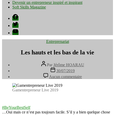
Devenir un entrepreneur inspiré et inspirant
Soft Skills Magazine
Facebook
Twitter
YouTube
Catégories
Entreprenariat
Les hauts et les bas de la vie
Auteur
Par
Jérôme HOARAU
de
Date
30/07/2019
l’article
de
sur
Aucun commentaire
l’article
Les
hauts
et
Gamentrepreneur Live 2019
les
bas
de
#
BeYourBestSelf
la
…Oui mais ce n’est pas toujours facile. S’il y a bien quelque chose
vie