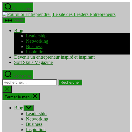
Aller
Recherche
au
Pourquo
contenu
Entrepre
Menu
|
Le
Blog
site
Leadership
des
Networking
Leaders
Business
Entrepre
Inspiration
Devenir un entrepreneur inspiré et inspirant
Soft Skills Magazine
Recherche
Rechercher :
Fermer
la
recherche
Fermer le menu
Blog
Afficher
le
Leadership
sous-
Networking
menu
Business
Inspiration