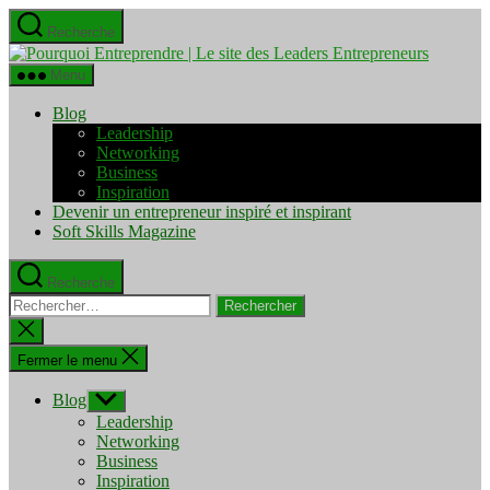
Aller
Recherche
au
Pourquo
contenu
Entrepre
Menu
|
Le
Blog
site
Leadership
des
Networking
Leaders
Business
Entrepre
Inspiration
Devenir un entrepreneur inspiré et inspirant
Soft Skills Magazine
Recherche
Rechercher :
Fermer
la
recherche
Fermer le menu
Blog
Afficher
le
Leadership
sous-
Networking
menu
Business
Inspiration