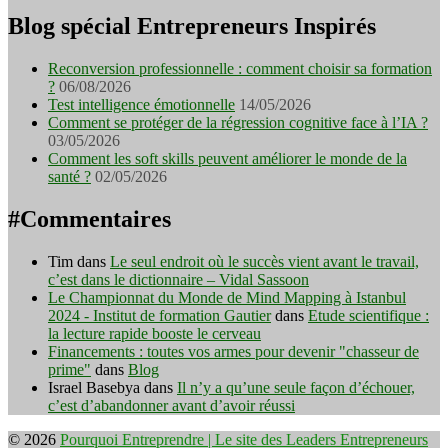
Blog spécial Entrepreneurs Inspirés
Reconversion professionnelle : comment choisir sa formation
?
06/08/2026
Test intelligence émotionnelle
14/05/2026
Comment se protéger de la régression cognitive face à l’IA ?
03/05/2026
Comment les soft skills peuvent améliorer le monde de la
santé ?
02/05/2026
#Commentaires
Tim
dans
Le seul endroit où le succès vient avant le travail,
c’est dans le dictionnaire – Vidal Sassoon
Le Championnat du Monde de Mind Mapping à Istanbul
2024 - Institut de formation Gautier
dans
Etude scientifique :
la lecture rapide booste le cerveau
Financements : toutes vos armes pour devenir "chasseur de
prime"
dans
Blog
Israel Basebya
dans
Il n’y a qu’une seule façon d’échouer,
c’est d’abandonner avant d’avoir réussi
© 2026
Pourquoi Entreprendre | Le site des Leaders Entrepreneurs