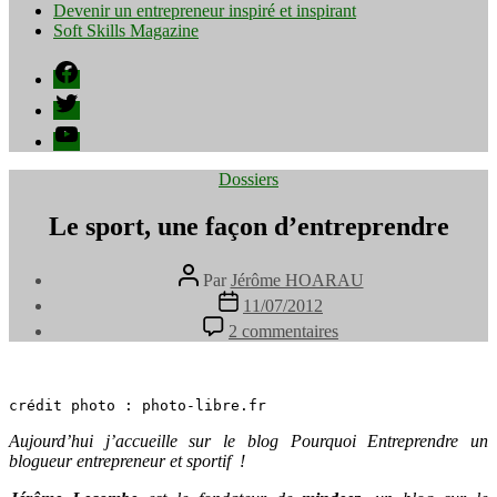
Devenir un entrepreneur inspiré et inspirant
Soft Skills Magazine
Facebook
Twitter
YouTube
Catégories
Dossiers
Le sport, une façon d’entreprendre
Auteur
Par
Jérôme HOARAU
de
Date
11/07/2012
l’article
de
sur
2 commentaires
l’article
Le
sport,
une
façon
crédit photo : photo-libre.fr
d’entreprendre
Aujourd’hui j’accueille sur le blog Pourquoi Entreprendre un
blogueur entrepreneur et sportif !