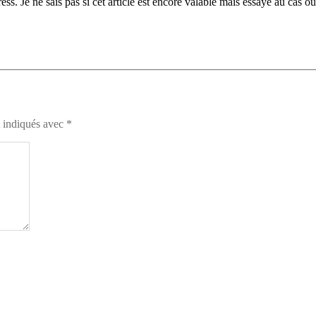
s. Je ne sais pas si cet article est encore valable mais essaye au cas où
t indiqués avec
*