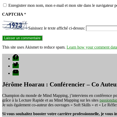
Enregistrer mon nom, mon e-mail et mon site dans le navigateur
CAPTCHA
*
Saisissez le texte affiché ci-dessus:
This site uses Akismet to reduce spam.
Learn how your comment data 
Facebook
Twitter
YouTube
Jérôme Hoarau : Conférencier – Co Auteu
Champion du monde de Mind Mapping, j’interviens en conférence pour f
grâce à la Lecture Rapide et au Mind Mapping sur les sites
passionda
Je suis également co-auteur des ouvrages « Soft Skills » et « Le Réfl
Si vous souhaitez booster votre carrière professionnelle, je vous 