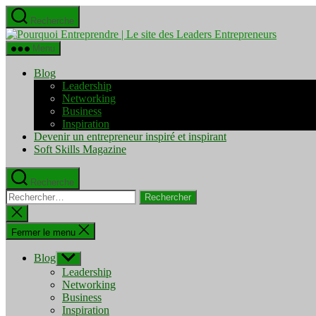
Aller
Recherche
au
Pourquo
contenu
Entrepre
Menu
|
Le
Blog
site
Leadership
des
Networking
Leaders
Business
Entrepre
Inspiration
Devenir un entrepreneur inspiré et inspirant
Soft Skills Magazine
Recherche
Rechercher :
Fermer
la
recherche
Fermer le menu
Blog
Afficher
le
Leadership
sous-
Networking
menu
Business
Inspiration