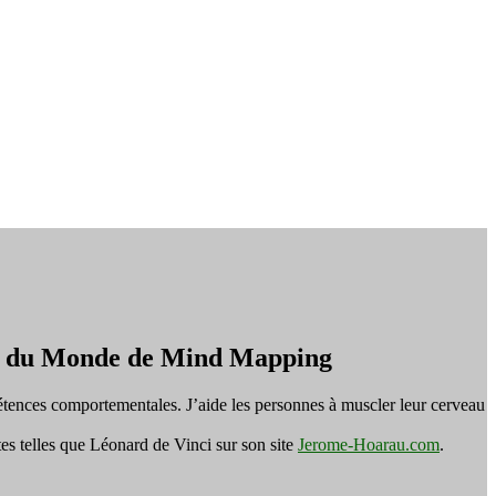
on du Monde de Mind Mapping
tences comportementales. J’aide les personnes à muscler leur cerveau
es telles que Léonard de Vinci sur son site
Jerome-Hoarau.com
.