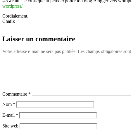
@Gerald : Je crois que tu peux exporter ton blog Blogger vers wordpres
wordpress/
Cordialement,
Chafik
Laisser un commentaire
Votre adresse e-mail ne sera pas publiée.
Les champs obligatoires son
Commentaire
*
Nom
*
E-mail
*
Site web