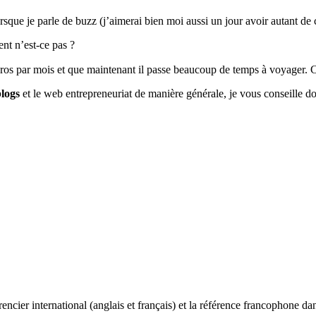
ses
secrets
que je parle de buzz (j’aimerai bien moi aussi un jour avoir autant de 
en
vidéo
nt n’est-ce pas ?
pour
une
uros par mois et que maintenant il passe beaucoup de temps à voyager. C’
entreprise
efficace
blogs
et le web entrepreneuriat de manière générale, je vous conseille do
ncier international (anglais et français) et la référence francophone dan