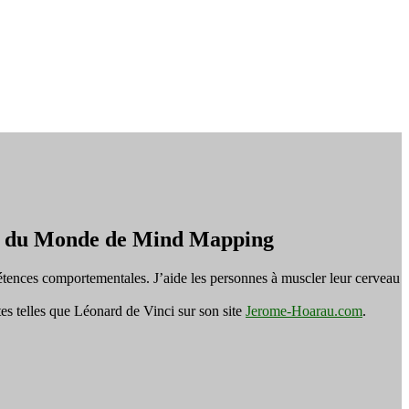
on du Monde de Mind Mapping
tences comportementales. J’aide les personnes à muscler leur cerveau
es telles que Léonard de Vinci sur son site
Jerome-Hoarau.com
.