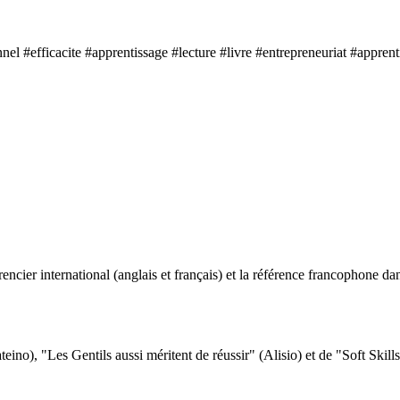
lumière”
l #efficacite #apprentissage #lecture #livre #entrepreneuriat #apprent
ncier international (anglais et français) et la référence francophone dan
eino), "Les Gentils aussi méritent de réussir" (Alisio) et de "Soft Skill