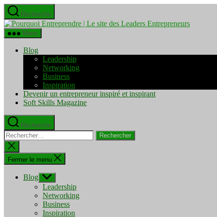
Aller
Recherche
au
Pourquo
contenu
Entrepre
Menu
|
Le
Blog
site
Leadership
des
Networking
Leaders
Business
Entrepre
Inspiration
Devenir un entrepreneur inspiré et inspirant
Soft Skills Magazine
Recherche
Rechercher :
Fermer
la
recherche
Fermer le menu
Blog
Afficher
le
Leadership
sous-
Networking
menu
Business
Inspiration