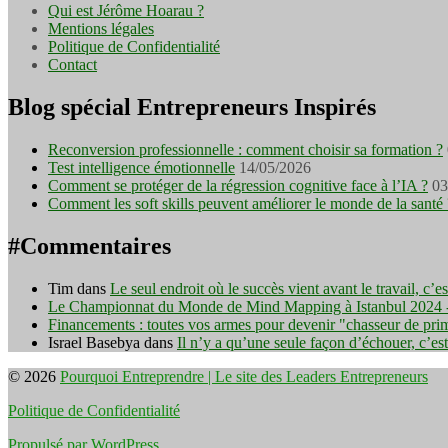
Qui est Jérôme Hoarau ?
Mentions légales
Politique de Confidentialité
Contact
Blog spécial Entrepreneurs Inspirés
Reconversion professionnelle : comment choisir sa formation ?
Test intelligence émotionnelle
14/05/2026
Comment se protéger de la régression cognitive face à l’IA ?
03
Comment les soft skills peuvent améliorer le monde de la santé 
#Commentaires
Tim
dans
Le seul endroit où le succès vient avant le travail, c’
Le Championnat du Monde de Mind Mapping à Istanbul 2024 - I
Financements : toutes vos armes pour devenir "chasseur de pri
Israel Basebya
dans
Il n’y a qu’une seule façon d’échouer, c’es
© 2026
Pourquoi Entreprendre | Le site des Leaders Entrepreneurs
Politique de Confidentialité
Propulsé par WordPress