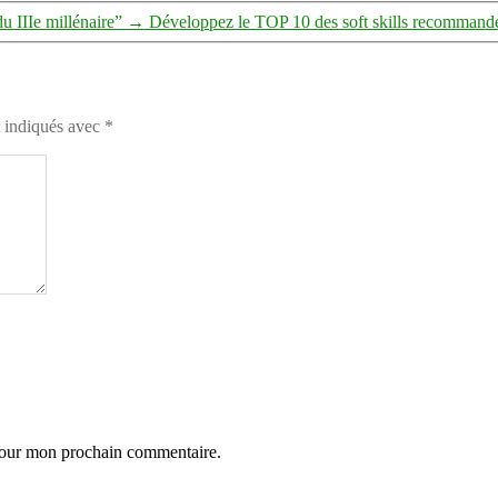
u IIIe millénaire”
→
Développez le TOP 10 des soft skills recommand
t indiqués avec
*
 pour mon prochain commentaire.