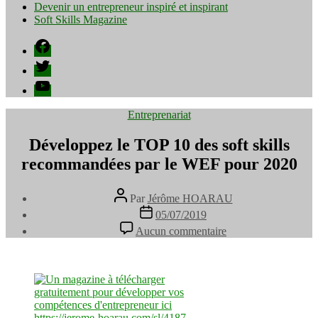
Devenir un entrepreneur inspiré et inspirant
Soft Skills Magazine
Facebook
Twitter
YouTube
Catégories
Entreprenariat
Développez le TOP 10 des soft skills
recommandées par le WEF pour 2020
Auteur
Par
Jérôme HOARAU
de
Date
05/07/2019
l’article
de
sur
Aucun commentaire
l’article
Développez
le
TOP
10
des
soft
skills