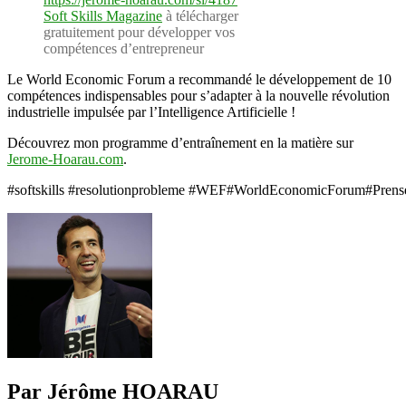
recommandées
Soft Skills Magazine
à télécharger
par
gratuitement pour développer vos
le
compétences d’entrepreneur
WEF
Le World Economic Forum a recommandé le développement de 10
pour
compétences indispensables pour s’adapter à la nouvelle révolution
2020
industrielle impulsée par l’Intelligence Artificielle !
Découvrez mon programme d’entraînement en la matière sur
Jerome-Hoarau.com
.
#softskills #resolutionprobleme #WEF#WorldEconomicForum#Prenseecr
Par Jérôme HOARAU