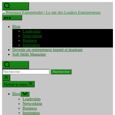
Aller
Recherche
au
Pourquo
contenu
Entrepre
Menu
|
Le
Blog
site
Leadership
des
Networking
Leaders
Business
Entrepre
Inspiration
Devenir un entrepreneur inspiré et inspirant
Soft Skills Magazine
Recherche
Rechercher :
Fermer
la
recherche
Fermer le menu
Blog
Afficher
le
Leadership
sous-
Networking
menu
Business
Inspiration