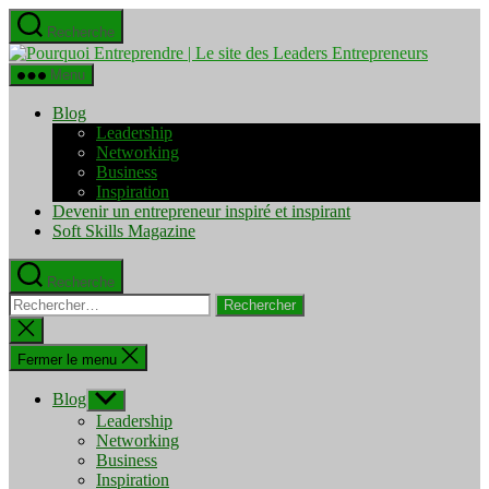
Aller
Recherche
au
Pourquo
contenu
Entrepre
Menu
|
Le
Blog
site
Leadership
des
Networking
Leaders
Business
Entrepre
Inspiration
Devenir un entrepreneur inspiré et inspirant
Soft Skills Magazine
Recherche
Rechercher :
Fermer
la
recherche
Fermer le menu
Blog
Afficher
le
Leadership
sous-
Networking
menu
Business
Inspiration