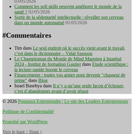
03/05/2026
Comment les soft skills peuvent améliorer le monde de la
santé ?
02/05/2026
Sortir de la sédentarité intellectuelle : réveiller son cerveau
dans un monde automatisé
01/05/2026
#Commentaires
Tim
dans
Le seul endroit où le succès vient avant le travail,
c’est dans le dictionnaire – Vidal Sassoon
Le Championnat du Monde de Mind Mapping à Istanbul
2024 - Institut de formation Gautier
dans
Etude scientifique :
la lecture rapide booste le cerveau
Financements : toutes vos armes pour devenir "chasseur de
prime"
dans
Blog
Israel Basebya
dans
Il n’y a qu’une seule façon d’échouer,
c’est d’abandonner avant d’avoir réussi
© 2026
Pourquoi Entreprendre | Le site des Leaders Entrepreneurs
Politique de Confidentialité
Propulsé par WordPress
Vers le haut
↑
Haut
↑