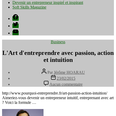
Devenir un entrepreneur inspiré et inspirant
Soft Skills Magazine
Facebook
Twitter
YouTube
Catégories
Business
L'Art d'entreprendre avec passion, action
et intuition
Auteur
Par
Jérôme HOARAU
de
Date
23/02/2015
l’article
de
sur
Aucun commentaire
l’article
L'Art
d'entreprendre
http://www.pourquoi-entreprendre.fr/art-passion-action-intuition/
avec
Aimeriez-vous devenir un entrepreneur intuitif, entreprenant avec art
passion,
? Voici la formule …
action
et
intuition