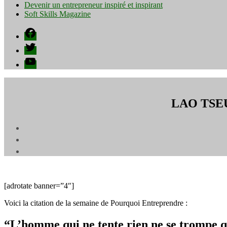
Devenir un entrepreneur inspiré et inspirant
Soft Skills Magazine
Facebook
Twitter
YouTube
LAO TSEU :
[adrotate banner=”4″]
Voici la citation de la semaine de Pourquoi Entreprendre :
“L’homme qui ne tente rien ne se trompe q