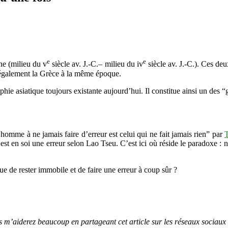
ne
se
trompe
qu’une
fois
e
e
e (milieu du v
siècle av. J.-C.– milieu du iv
siècle av. J.-C.). Ces d
 également la Grèce à la même époque.
phie asiatique toujours existante aujourd’hui. Il constitue ainsi un des
l homme à ne jamais faire d’erreur est celui qui ne fait jamais rien” par
re est en soi une erreur selon Lao Tseu. C’est ici où réside le paradoxe :
ue de rester immobile et de faire une erreur à coup sûr ?
us m’aiderez beaucoup en partageant cet article sur les réseaux sociaux