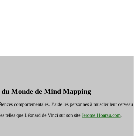
on du Monde de Mind Mapping
tences comportementales. J’aide les personnes à muscler leur cerveau
es telles que Léonard de Vinci sur son site
Jerome-Hoarau.com
.