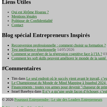
Liens Utiles
Qui est Jérôme Hoarau ?
Mentions légales
Politique de Confidentialité
Contact
Blog spécial Entrepreneurs Inspirés
Reconversion professionnelle : comment choisir sa formation ?
Test intelligence émotionnelle
14/05/2026
Comment se protéger de la régression cognitive face à l’IA ?
03
Comment les soft skills peuvent améliorer le monde de la santé 
#Commentaires
Tim
dans
Le seul endroit où le succès vient avant le travail, c’
Le Championnat du Monde de Mind Mapping à Istanbul 2024 - I
Financements : toutes vos armes pour devenir "chasseur de pri
Israel Basebya
dans
Il n’y a qu’une seule façon d’échouer, c’es
© 2026
Pourquoi Entreprendre | Le site des Leaders Entrepreneurs