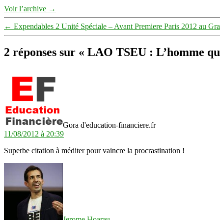
Voir l’archive
→
←
Expendables 2 Unité Spéciale – Avant Premiere Paris 2012 au G
2 réponses sur « LAO TSEU : L’homme qui n
dit :
Gora d'education-financiere.fr
11/08/2012 à 20:39
Superbe citation à méditer pour vaincre la procrastination !
dit :
Jerome Hoarau