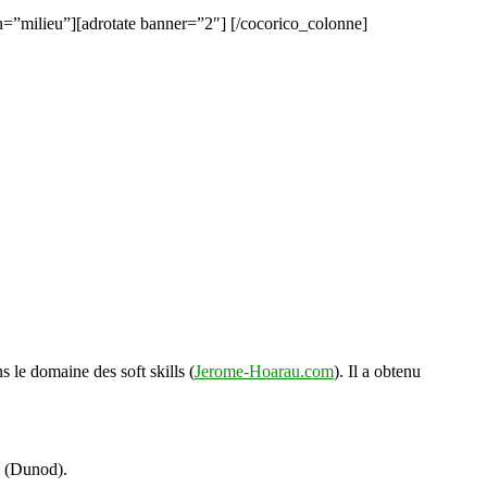
on=”milieu”][adrotate banner=”2″] [/cocorico_colonne]
s le domaine des soft skills (
Jerome-Hoarau.com
). Il a obtenu
s (Dunod).