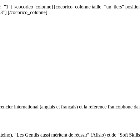
r=”1″] [/cocorico_colonne] [cocorico_colonne taille=”un_tiers” positi
”3″] [/cocorico_colonne]
ncier international (anglais et français) et la référence francophone dan
eino), "Les Gentils aussi méritent de réussir" (Alisio) et de "Soft Skill