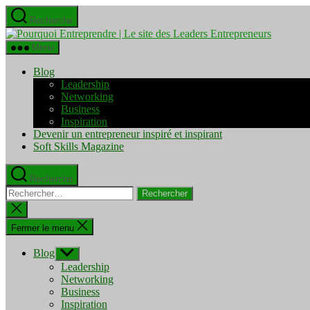
Aller
Recherche
au
Pourquo
contenu
Entrepre
Menu
|
Le
Blog
site
Leadership
des
Networking
Leaders
Business
Entrepre
Inspiration
Devenir un entrepreneur inspiré et inspirant
Soft Skills Magazine
Recherche
Rechercher :
Fermer
la
recherche
Fermer le menu
Blog
Afficher
le
Leadership
sous-
Networking
menu
Business
Inspiration