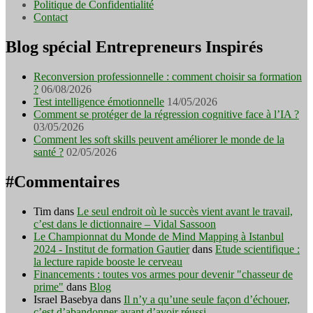
Politique de Confidentialité
Contact
Blog spécial Entrepreneurs Inspirés
Reconversion professionnelle : comment choisir sa formation
?
06/08/2026
Test intelligence émotionnelle
14/05/2026
Comment se protéger de la régression cognitive face à l’IA ?
03/05/2026
Comment les soft skills peuvent améliorer le monde de la
santé ?
02/05/2026
#Commentaires
Tim
dans
Le seul endroit où le succès vient avant le travail,
c’est dans le dictionnaire – Vidal Sassoon
Le Championnat du Monde de Mind Mapping à Istanbul
2024 - Institut de formation Gautier
dans
Etude scientifique :
la lecture rapide booste le cerveau
Financements : toutes vos armes pour devenir "chasseur de
prime"
dans
Blog
Israel Basebya
dans
Il n’y a qu’une seule façon d’échouer,
c’est d’abandonner avant d’avoir réussi