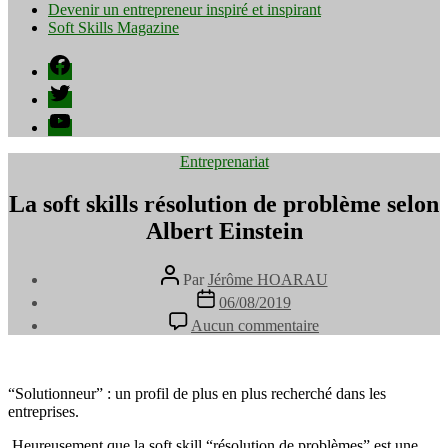
Devenir un entrepreneur inspiré et inspirant
Soft Skills Magazine
Facebook
Twitter
YouTube
Catégories
Entreprenariat
La soft skills résolution de problème selon
Albert Einstein
Auteur
Par
Jérôme HOARAU
de
Date
06/08/2019
l’article
de
sur
Aucun commentaire
l’article
La
soft
skills
résolution
“Solutionneur” : un profil de plus en plus recherché dans les
de
entreprises.⁠
problème
Heureusement que la soft skill “résolution de problèmes” est une
selon