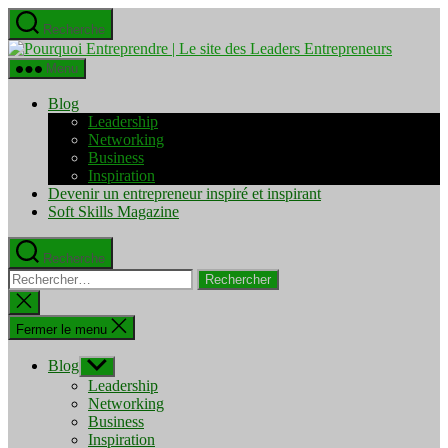
Aller
Recherche
au
Pourquo
contenu
Entrepre
Menu
|
Le
Blog
site
Leadership
des
Networking
Leaders
Business
Entrepre
Inspiration
Devenir un entrepreneur inspiré et inspirant
Soft Skills Magazine
Recherche
Rechercher :
Fermer
la
recherche
Fermer le menu
Blog
Afficher
le
Leadership
sous-
Networking
menu
Business
Inspiration