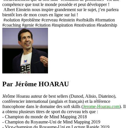
compétence que tout le monde possède et peut développer !⁠
Albert
Albert Einstein nous inspire grandement sur le sujet, j’en parlera
Einstein
bientôt lors de mon cours en ligne sur lui !⁠
#solution #problème #cerveau #einstein #softskills #formation
#coaching #genie ⁠#citation #inspiration #motivation #leadership⁠
Par Jérôme HOARAU
Jérôme Hoarau auteur de best sellers (Dunod, Alisio, Diateino),
conférencier international (anglais et français) et la référence
francophone dans le domaine des soft skills (
Jerome-Hoarau.com
). Il
a obtenu plusieurs titres de sport du cerveau tels que :
- Champion du monde de Mind Mapping 2018
- Champion du Royaume-Uni de Mind Mapping 2019
- Vice-champion du Royaume-Uni en Lecture Rapide 2019