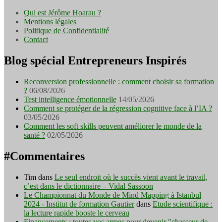
Qui est Jérôme Hoarau ?
Mentions légales
Politique de Confidentialité
Contact
Blog spécial Entrepreneurs Inspirés
Reconversion professionnelle : comment choisir sa formation
?
06/08/2026
Test intelligence émotionnelle
14/05/2026
Comment se protéger de la régression cognitive face à l’IA ?
03/05/2026
Comment les soft skills peuvent améliorer le monde de la
santé ?
02/05/2026
#Commentaires
Tim
dans
Le seul endroit où le succès vient avant le travail,
c’est dans le dictionnaire – Vidal Sassoon
Le Championnat du Monde de Mind Mapping à Istanbul
2024 - Institut de formation Gautier
dans
Etude scientifique :
la lecture rapide booste le cerveau
Financements : toutes vos armes pour devenir "chasseur de