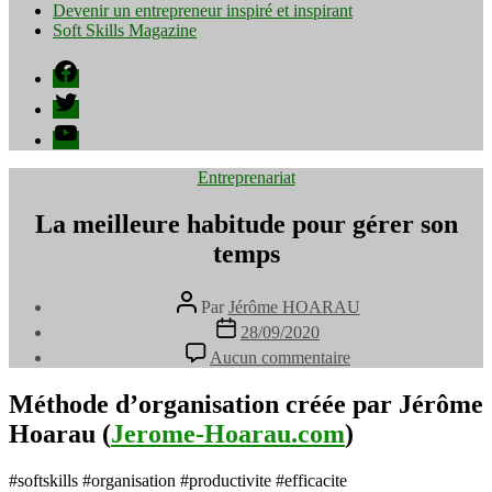
Devenir un entrepreneur inspiré et inspirant
Soft Skills Magazine
Facebook
Twitter
YouTube
Catégories
Entreprenariat
La meilleure habitude pour gérer son
temps
Auteur
Par
Jérôme HOARAU
de
Date
28/09/2020
l’article
de
sur
Aucun commentaire
l’article
La
meilleure
Méthode d’organisation créée par Jérôme
habitude
Hoarau (
Jerome-Hoarau.com
)
pour
gérer
son
#softskills #organisation #productivite #efficacite
temps