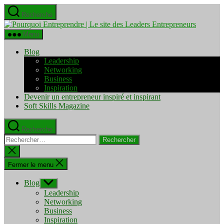
Aller
Recherche
au
Pourquo
contenu
Entrepre
Menu
|
Le
Blog
site
Leadership
des
Networking
Leaders
Business
Entrepre
Inspiration
Devenir un entrepreneur inspiré et inspirant
Soft Skills Magazine
Recherche
Rechercher :
Fermer
la
recherche
Fermer le menu
Blog
Afficher
le
Leadership
sous-
Networking
menu
Business
Inspiration