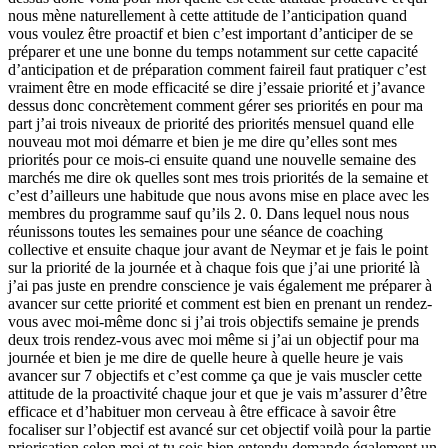
nous mène naturellement à cette attitude de l’anticipation quand
vous voulez être proactif et bien c’est important d’anticiper de se
préparer et une une bonne du temps notamment sur cette capacité
d’anticipation et de préparation comment faireil faut pratiquer c’est
vraiment être en mode efficacité se dire j’essaie priorité et j’avance
dessus donc concrètement comment gérer ses priorités en pour ma
part j’ai trois niveaux de priorité des priorités mensuel quand elle
nouveau mot moi démarre et bien je me dire qu’elles sont mes
priorités pour ce mois-ci ensuite quand une nouvelle semaine des
marchés me dire ok quelles sont mes trois priorités de la semaine et
c’est d’ailleurs une habitude que nous avons mise en place avec les
membres du programme sauf qu’ils 2. 0. Dans lequel nous nous
réunissons toutes les semaines pour une séance de coaching
collective et ensuite chaque jour avant de Neymar et je fais le point
sur la priorité de la journée et à chaque fois que j’ai une priorité là
j’ai pas juste en prendre conscience je vais également me préparer à
avancer sur cette priorité et comment est bien en prenant un rendez-
vous avec moi-même donc si j’ai trois objectifs semaine je prends
deux trois rendez-vous avec moi même si j’ai un objectif pour ma
journée et bien je me dire de quelle heure à quelle heure je vais
avancer sur 7 objectifs et c’est comme ça que je vais muscler cette
attitude de la proactivité chaque jour et que je vais m’assurer d’être
efficace et d’habituer mon cerveau à être efficace à savoir être
focaliser sur l’objectif est avancé sur cet objectif voilà pour la partie
priorisation selon moi et tu sois bien entendu demande également un