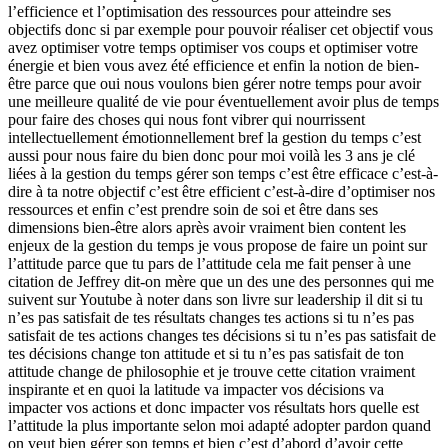
l’efficience et l’optimisation des ressources pour atteindre ses
objectifs donc si par exemple pour pouvoir réaliser cet objectif vous
avez optimiser votre temps optimiser vos coups et optimiser votre
énergie et bien vous avez été efficience et enfin la notion de bien-
être parce que oui nous voulons bien gérer notre temps pour avoir
une meilleure qualité de vie pour éventuellement avoir plus de temps
pour faire des choses qui nous font vibrer qui nourrissent
intellectuellement émotionnellement bref la gestion du temps c’est
aussi pour nous faire du bien donc pour moi voilà les 3 ans je clé
liées à la gestion du temps gérer son temps c’est être efficace c’est-à-
dire à ta notre objectif c’est être efficient c’est-à-dire d’optimiser nos
ressources et enfin c’est prendre soin de soi et être dans ses
dimensions bien-être alors après avoir vraiment bien content les
enjeux de la gestion du temps je vous propose de faire un point sur
l’attitude parce que tu pars de l’attitude cela me fait penser à une
citation de Jeffrey dit-on mère que un des une des personnes qui me
suivent sur Youtube à noter dans son livre sur leadership il dit si tu
n’es pas satisfait de tes résultats changes tes actions si tu n’es pas
satisfait de tes actions changes tes décisions si tu n’es pas satisfait de
tes décisions change ton attitude et si tu n’es pas satisfait de ton
attitude change de philosophie et je trouve cette citation vraiment
inspirante et en quoi la latitude va impacter vos décisions va
impacter vos actions et donc impacter vos résultats hors quelle est
l’attitude la plus importante selon moi adapté adopter pardon quand
on veut bien gérer son temps et bien c’est d’abord d’avoir cette