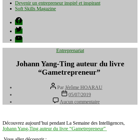
Devenir un entrepreneur inspiré et inspirant
Soft Skills Magazine
Facebook
Twitter
YouTube
Catégories
Entreprenariat
Johann Yang-Ting auteur du livre
“Gametrepreneur” ⁠
Auteur
Par
Jérôme HOARAU
de
Date
05/07/2019
l’article
de
sur
Aucun commentaire
l’article
Johann
Yang-
Ting
auteur
Découvrez aujourd’hui pendant La Semaine des Intelligences,
du
Johann Yang-Ting auteur du livre “Gametrepreneur” ⁠
livre
Vous allez découvrir : ⁠
“Gametrepreneur”