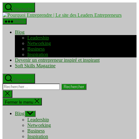
Aller
Recherche
au
Pourquo
contenu
Entrepre
Menu
|
Le
Blog
site
Leadership
des
Networking
Leaders
Business
Entrepre
Inspiration
Devenir un entrepreneur inspiré et inspirant
Soft Skills Magazine
Recherche
Rechercher :
Fermer
la
recherche
Fermer le menu
Blog
Afficher
le
Leadership
sous-
Networking
menu
Business
Inspiration