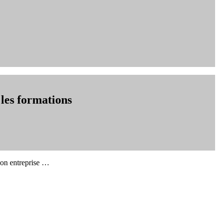
 les formations
 son entreprise …