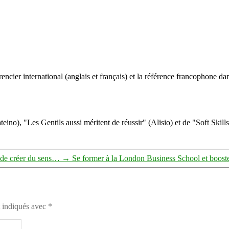
entreprises
et
les
formations
ncier international (anglais et français) et la référence francophone dan
eino), "Les Gentils aussi méritent de réussir" (Alisio) et de "Soft Skill
t de créer du sens…
→
Se former à la London Business School et booster
t indiqués avec
*