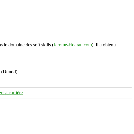
s le domaine des soft skills (
Jerome-Hoarau.com
). Il a obtenu
s (Dunod).
 sa carrière