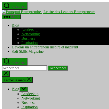
Aller
Recherche
au
Pourquo
contenu
Entrepre
Menu
|
Le
Blog
site
Leadership
des
Networking
Leaders
Business
Entrepre
Inspiration
Devenir un entrepreneur inspiré et inspirant
Soft Skills Magazine
Recherche
Rechercher :
Fermer
la
recherche
Fermer le menu
Blog
Afficher
le
Leadership
sous-
Networking
menu
Business
Inspiration