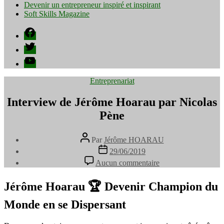
Devenir un entrepreneur inspiré et inspirant
Soft Skills Magazine
Facebook
Twitter
YouTube
Catégories
Entreprenariat
Interview de Jérôme Hoarau par Nicolas
Pène
Auteur
Par
Jérôme HOARAU
de
Date
29/06/2019
l’article
de
sur
Aucun commentaire
l’article
Interview
de
Jérôme Hoarau 🏆 Devenir Champion du
Jérôme
Hoarau
Monde en se Dispersant
par
Nicolas
Pène