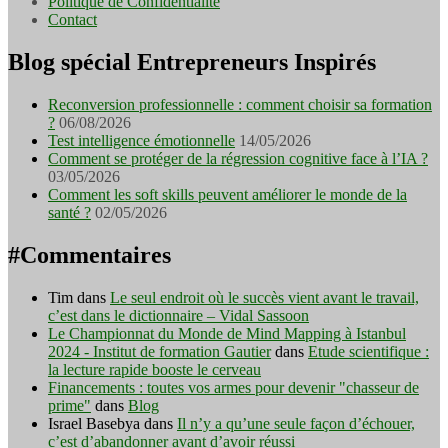
Politique de Confidentialité
Contact
Blog spécial Entrepreneurs Inspirés
Reconversion professionnelle : comment choisir sa formation
?
06/08/2026
Test intelligence émotionnelle
14/05/2026
Comment se protéger de la régression cognitive face à l’IA ?
03/05/2026
Comment les soft skills peuvent améliorer le monde de la
santé ?
02/05/2026
#Commentaires
Tim
dans
Le seul endroit où le succès vient avant le travail,
c’est dans le dictionnaire – Vidal Sassoon
Le Championnat du Monde de Mind Mapping à Istanbul
2024 - Institut de formation Gautier
dans
Etude scientifique :
la lecture rapide booste le cerveau
Financements : toutes vos armes pour devenir "chasseur de
prime"
dans
Blog
Israel Basebya
dans
Il n’y a qu’une seule façon d’échouer,
c’est d’abandonner avant d’avoir réussi