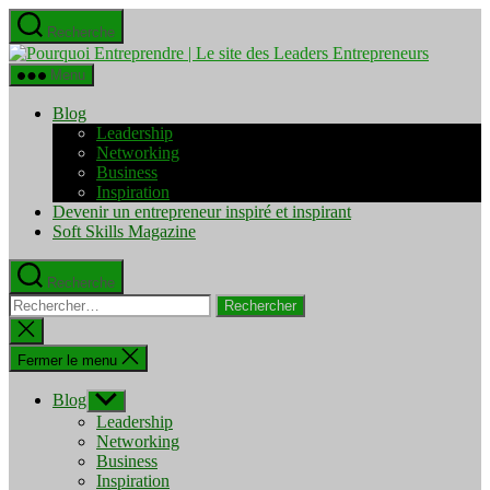
Aller
Recherche
au
Pourquo
contenu
Entrepre
Menu
|
Le
Blog
site
Leadership
des
Networking
Leaders
Business
Entrepre
Inspiration
Devenir un entrepreneur inspiré et inspirant
Soft Skills Magazine
Recherche
Rechercher :
Fermer
la
recherche
Fermer le menu
Blog
Afficher
le
Leadership
sous-
Networking
menu
Business
Inspiration