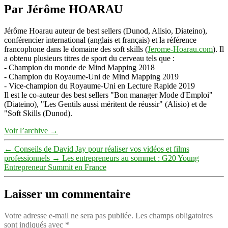
Par Jérôme HOARAU
Jérôme Hoarau auteur de best sellers (Dunod, Alisio, Diateino),
conférencier international (anglais et français) et la référence
francophone dans le domaine des soft skills (
Jerome-Hoarau.com
). Il
a obtenu plusieurs titres de sport du cerveau tels que :
- Champion du monde de Mind Mapping 2018
- Champion du Royaume-Uni de Mind Mapping 2019
- Vice-champion du Royaume-Uni en Lecture Rapide 2019
Il est le co-auteur des best sellers "Bon manager Mode d'Emploi"
(Diateino), "Les Gentils aussi méritent de réussir" (Alisio) et de
"Soft Skills (Dunod).
Voir l’archive
→
←
Conseils de David Jay pour réaliser vos vidéos et films
professionnels
→
Les entrepreneurs au sommet : G20 Young
Entrepreneur Summit en France
Laisser un commentaire
Votre adresse e-mail ne sera pas publiée.
Les champs obligatoires
sont indiqués avec
*