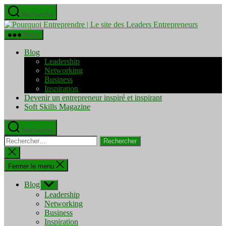
Aller
Recherche
au
Pourquo
contenu
Entrepre
Menu
|
Le
Blog
site
Leadership
des
Networking
Leaders
Business
Entrepre
Inspiration
Devenir un entrepreneur inspiré et inspirant
Soft Skills Magazine
Recherche
Rechercher :
Fermer
la
recherche
Fermer le menu
Blog
Afficher
le
Leadership
sous-
Networking
menu
Business
Inspiration