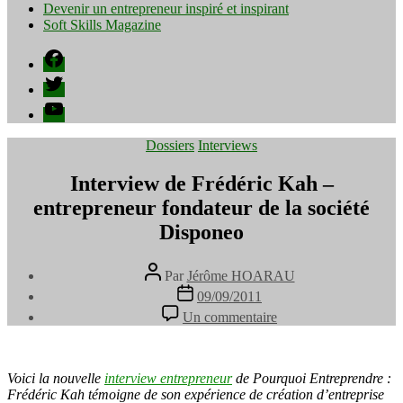
Devenir un entrepreneur inspiré et inspirant
Soft Skills Magazine
Facebook
Twitter
YouTube
Catégories
Dossiers
Interviews
Interview de Frédéric Kah –
entrepreneur fondateur de la société
Disponeo
Auteur
Par
Jérôme HOARAU
de
Date
09/09/2011
l’article
de
sur
Un commentaire
l’article
Interview
de
Frédéric
Kah
Voici la nouvelle
interview entrepreneur
de Pourquoi Entreprendre :
–
Frédéric Kah témoigne de son expérience de création d’entreprise