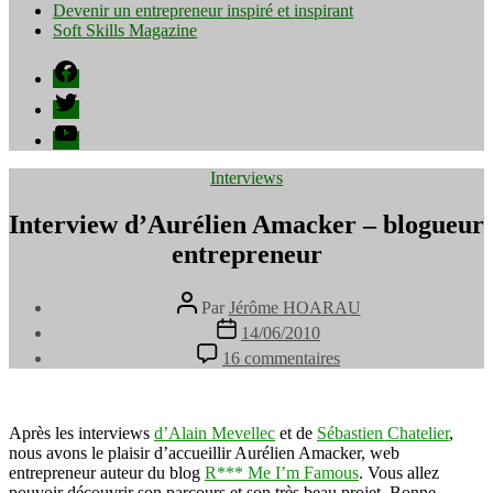
Devenir un entrepreneur inspiré et inspirant
Soft Skills Magazine
Facebook
Twitter
YouTube
Catégories
Interviews
Interview d’Aurélien Amacker – blogueur
entrepreneur
Auteur
Par
Jérôme HOARAU
de
Date
14/06/2010
l’article
de
sur
16 commentaires
l’article
Interview
d’Aurélien
Amacker
–
Après les interviews
d’Alain Mevellec
et de
Sébastien Chatelier
,
blogueur
nous avons le plaisir d’accueillir Aurélien Amacker, web
entrepreneur
entrepreneur auteur du blog
R*** Me I’m Famous
. Vous allez
pouvoir découvrir son parcours et son très beau projet. Bonne