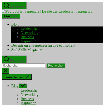
Aller
Recherche
au
Pourquo
contenu
Entrepre
Menu
|
Le
Blog
site
Leadership
des
Networking
Leaders
Business
Entrepre
Inspiration
Devenir un entrepreneur inspiré et inspirant
Soft Skills Magazine
Recherche
Rechercher :
Fermer
la
recherche
Fermer le menu
Blog
Afficher
le
Leadership
sous-
Networking
menu
Business
Inspiration