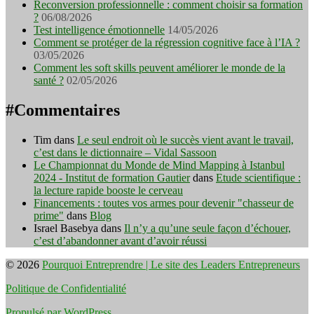
Reconversion professionnelle : comment choisir sa formation
?
06/08/2026
Test intelligence émotionnelle
14/05/2026
Comment se protéger de la régression cognitive face à l’IA ?
03/05/2026
Comment les soft skills peuvent améliorer le monde de la
santé ?
02/05/2026
#Commentaires
Tim
dans
Le seul endroit où le succès vient avant le travail,
c’est dans le dictionnaire – Vidal Sassoon
Le Championnat du Monde de Mind Mapping à Istanbul
2024 - Institut de formation Gautier
dans
Etude scientifique :
la lecture rapide booste le cerveau
Financements : toutes vos armes pour devenir "chasseur de
prime"
dans
Blog
Israel Basebya
dans
Il n’y a qu’une seule façon d’échouer,
c’est d’abandonner avant d’avoir réussi
© 2026
Pourquoi Entreprendre | Le site des Leaders Entrepreneurs
Politique de Confidentialité
Propulsé par WordPress