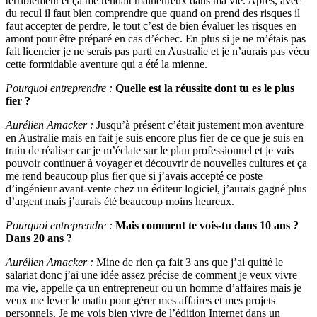
terriblement et ça me rendait malheureux dans ma vie. Après, avec
du recul il faut bien comprendre que quand on prend des risques il
faut accepter de perdre, le tout c’est de bien évaluer les risques en
amont pour être préparé en cas d’échec. En plus si je ne m’étais pas
fait licencier je ne serais pas parti en Australie et je n’aurais pas vécu
cette formidable aventure qui a été la mienne.
Pourquoi entreprendre :
Quelle est la réussite dont tu es le plus
fier ?
Aurélien Amacker :
Jusqu’à présent c’était justement mon aventure
en Australie mais en fait je suis encore plus fier de ce que je suis en
train de réaliser car je m’éclate sur le plan professionnel et je vais
pouvoir continuer à voyager et découvrir de nouvelles cultures et ça
me rend beaucoup plus fier que si j’avais accepté ce poste
d’ingénieur avant-vente chez un éditeur logiciel, j’aurais gagné plus
d’argent mais j’aurais été beaucoup moins heureux.
Pourquoi entreprendre :
Mais comment te vois-tu dans 10 ans ?
Dans 20 ans ?
Aurélien Amacker :
Mine de rien ça fait 3 ans que j’ai quitté le
salariat donc j’ai une idée assez précise de comment je veux vivre
ma vie, appelle ça un entrepreneur ou un homme d’affaires mais je
veux me lever le matin pour gérer mes affaires et mes projets
personnels. Je me vois bien vivre de l’édition Internet dans un