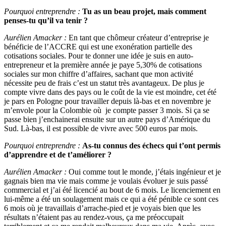
Pourquoi entreprendre :
Tu as un beau projet, mais comment
penses-tu qu’il va tenir ?
Aurélien Amacker :
En tant que chômeur créateur d’entreprise je
bénéficie de l’ACCRE qui est une exonération partielle des
cotisations sociales. Pour te donner une idée je suis en auto-
entrepreneur et la première année je paye 5,30% de cotisations
sociales sur mon chiffre d’affaires, sachant que mon activité
nécessite peu de frais c’est un statut très avantageux. De plus je
compte vivre dans des pays ou le coût de la vie est moindre, cet été
je pars en Pologne pour travailler depuis là-bas et en novembre je
m’envole pour la Colombie où je compte passer 3 mois. Si ça se
passe bien j’enchainerai ensuite sur un autre pays d’Amérique du
Sud. Là-bas, il est possible de vivre avec 500 euros par mois.
Pourquoi entreprendre :
As-tu connus des échecs qui t’ont permis
d’apprendre et de t’améliorer ?
Aurélien Amacker :
Oui comme tout le monde, j’étais ingénieur et je
gagnais bien ma vie mais comme je voulais évoluer je suis passé
commercial et j’ai été licencié au bout de 6 mois. Le licenciement en
lui-même a été un soulagement mais ce qui a été pénible ce sont ces
6 mois où je travaillais d’arrache-pied et je voyais bien que les
résultats n’étaient pas au rendez-vous, ça me préoccupait