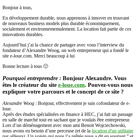
et
Bonjour à tous,
fondateur
du
En développement durable, nous apprenons à innover en trouvant
site
de nouveaux business models plus durable économiquement,
e-
socialement et environnementalement. La location fait partie de ces
loue.com
innovations durables.
Aujourd’hui j’ai la chance de partager avec vous l’interview du
fondateur d’Alexandre Woog, un web entrepreneur qui a fondé le
site e-loue.com. Merci beaucoup à lui
Bonne lecture à tous 🙂
Pourquoi entreprendre :
Bonjour Alexandre. Vous
êtes le créateur du site
e-loue.com
. Pouvez-vous nous
expliquer votre parcours et le concept de ce site ?
Alexandre Woog
: Bonjour, effectivement je suis cofondateur de e-
loue.
Après des études spécialisées en finance à HEC, j’ai fait un passage
en salle de marché tout en sachant que je voulais être entrepreneur.
Lors d’un déménagement avec mon ami Benoit Wojciechowski,
nous avons eu besoin d’une perceuse (et de la
location d'un utilitaire
par ailleurs). Un voisin qui nous l’a prêtée nous a dit en souriant ” et