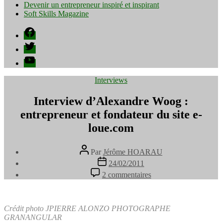
Devenir un entrepreneur inspiré et inspirant
Soft Skills Magazine
Facebook
Twitter
YouTube
Catégories
Interviews
Interview d’Alexandre Woog :
entrepreneur et fondateur du site e-
loue.com
Auteur
Par
Jérôme HOARAU
de
Date
24/02/2011
l’article
de
sur
2 commentaires
l’article
Interview
d’Alexandre
Woog
:
Crédit photo JPIERRE ALONZO PHOTOGRAPHE
entrepreneur
GRANANGULAR