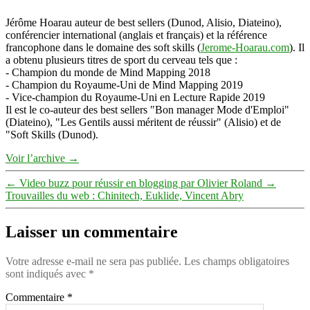
Jérôme Hoarau auteur de best sellers (Dunod, Alisio, Diateino),
conférencier international (anglais et français) et la référence
francophone dans le domaine des soft skills (
Jerome-Hoarau.com
). Il
a obtenu plusieurs titres de sport du cerveau tels que :
- Champion du monde de Mind Mapping 2018
- Champion du Royaume-Uni de Mind Mapping 2019
- Vice-champion du Royaume-Uni en Lecture Rapide 2019
Il est le co-auteur des best sellers "Bon manager Mode d'Emploi"
(Diateino), "Les Gentils aussi méritent de réussir" (Alisio) et de
"Soft Skills (Dunod).
Voir l’archive
→
←
Video buzz pour réussir en blogging par Olivier Roland
→
Trouvailles du web : Chinitech, Euklide, Vincent Abry
Laisser un commentaire
Votre adresse e-mail ne sera pas publiée.
Les champs obligatoires
sont indiqués avec
*
Commentaire
*