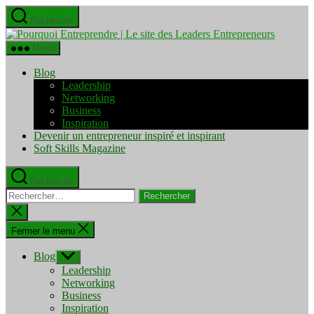
Aller
Recherche
au
Pourquo
contenu
Entrepre
Menu
|
Le
Blog
site
Leadership
des
Networking
Leaders
Business
Entrepre
Inspiration
Devenir un entrepreneur inspiré et inspirant
Soft Skills Magazine
Recherche
Rechercher :
Fermer
la
recherche
Fermer le menu
Blog
Afficher
le
Leadership
sous-
Networking
menu
Business
Inspiration