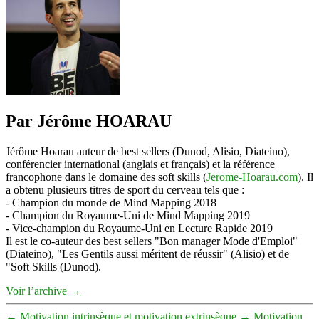
c'est
d'abandonner
avant
d'avoir
réussi
Par Jérôme HOARAU
Jérôme Hoarau auteur de best sellers (Dunod, Alisio, Diateino),
conférencier international (anglais et français) et la référence
francophone dans le domaine des soft skills (
Jerome-Hoarau.com
). Il
a obtenu plusieurs titres de sport du cerveau tels que :
- Champion du monde de Mind Mapping 2018
- Champion du Royaume-Uni de Mind Mapping 2019
- Vice-champion du Royaume-Uni en Lecture Rapide 2019
Il est le co-auteur des best sellers "Bon manager Mode d'Emploi"
(Diateino), "Les Gentils aussi méritent de réussir" (Alisio) et de
"Soft Skills (Dunod).
Voir l’archive
→
←
Motivation intrinsèque et motivation extrinsèque
→
Motivation