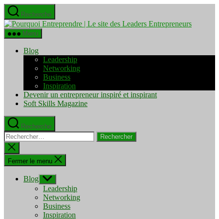
Aller
Recherche
au
Pourquo
contenu
Entrepre
Menu
|
Le
Blog
site
Leadership
des
Networking
Leaders
Business
Entrepre
Inspiration
Devenir un entrepreneur inspiré et inspirant
Soft Skills Magazine
Recherche
Rechercher :
Fermer
la
recherche
Fermer le menu
Blog
Afficher
le
Leadership
sous-
Networking
menu
Business
Inspiration