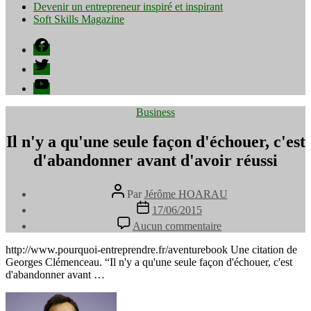
Devenir un entrepreneur inspiré et inspirant
Soft Skills Magazine
Facebook
Twitter
YouTube
Catégories
Business
Il n'y a qu'une seule façon d'échouer, c'est
d'abandonner avant d'avoir réussi
Auteur
Par
Jérôme HOARAU
de
Date
17/06/2015
l’article
de
sur
Aucun commentaire
l’article
Il
n'y
http://www.pourquoi-entreprendre.fr/aventurebook Une citation de
a
Georges Clémenceau. “Il n'y a qu'une seule façon d'échouer, c'est
qu'une
d'abandonner avant …
seule
façon
d'échouer,