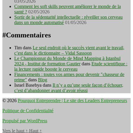
03/05/2026
Comment les soft skills peuvent améliorer le monde de la
santé ?
02/05/2026
Sortir de la sédentarité intellectuelle : réveiller son cerveau
dans un monde automatisé
01/05/2026
#Commentaires
Tim
dans
Le seul endroit où le succès vient avant le travail,
c’est dans le dictionnaire – Vidal Sassoon
Le Championnat du Monde de Mind Mapping à Istanbul
2024 - Institut de formation Gautier
dans
Etude scientifique :
la lecture rapide booste le cerveau
Financements : toutes vos armes pour devenir "chasseur de
prime"
dans
Blog
Israel Basebya
dans
Il n’y a qu’une seule façon d’échouer,
c’est d’abandonner avant d’avoir réussi
© 2026
Pourquoi Entreprendre | Le site des Leaders Entrepreneurs
Politique de Confidentialité
Propulsé par WordPress
Vers le haut
↑
Haut
↑