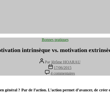
Catégories
Bonnes pratiques
ivation intrinsèque vs. motivation extrins
Auteur
Par
Jérôme HOARAU
de
Date
17/06/2015
l’article
de
sur
4 commentaires
l’article
Motivation
intrinsèque
vs.
motivation
en général ? Par de l’action. L’action permet d’avancer, de créer et
extrinsèque