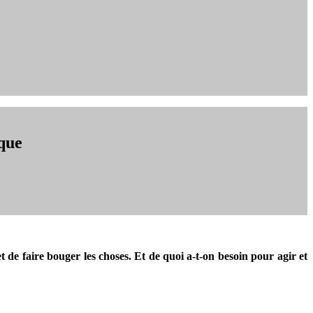
èque
 de faire bouger les choses. Et de quoi a-t-on besoin pour agir et