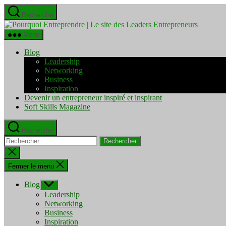
Aller
Recherche
au
Pourquo
contenu
Entrepre
Menu
|
Le
Blog
site
Leadership
des
Networking
Leaders
Business
Entrepre
Inspiration
Devenir un entrepreneur inspiré et inspirant
Soft Skills Magazine
Recherche
Rechercher :
Fermer
la
recherche
Fermer le menu
Blog
Afficher
le
Leadership
sous-
Networking
menu
Business
Inspiration