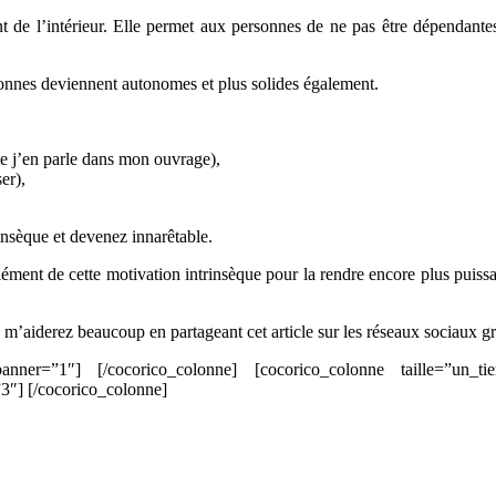
t de l’intérieur. Elle permet aux personnes de ne pas être dépendante
rsonnes deviennent autonomes et plus solides également.
e j’en parle dans mon ouvrage),
er),
rinsèque et devenez innarêtable.
ment de cette motivation intrinsèque pour la rendre encore plus puissant
s m’aiderez beaucoup en partageant cet article sur les réseaux sociaux g
 banner=”1″] [/cocorico_colonne] [cocorico_colonne taille=”un_tie
”3″] [/cocorico_colonne]