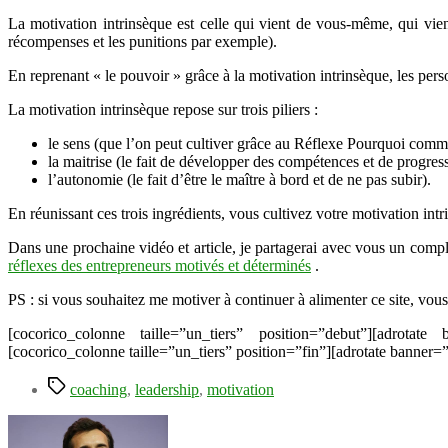
La motivation intrinsèque est celle qui vient de vous-même, qui vien
récompenses et les punitions par exemple).
En reprenant « le pouvoir » grâce à la motivation intrinsèque, les pe
La motivation intrinsèque repose sur trois piliers :
le sens (que l’on peut cultiver grâce au Réflexe Pourquoi comm
la maitrise (le fait de développer des compétences et de progress
l’autonomie (le fait d’être le maître à bord et de ne pas subir).
En réunissant ces trois ingrédients, vous cultivez votre motivation int
Dans une prochaine vidéo et article, je partagerai avec vous un complé
réflexes des entrepreneurs motivés et déterminés
.
PS : si vous souhaitez me motiver à continuer à alimenter ce site, vou
[cocorico_colonne taille=”un_tiers” position=”debut”][adrotate
[cocorico_colonne taille=”un_tiers” position=”fin”][adrotate banner=
Étiquettes
coaching
,
leadership
,
motivation