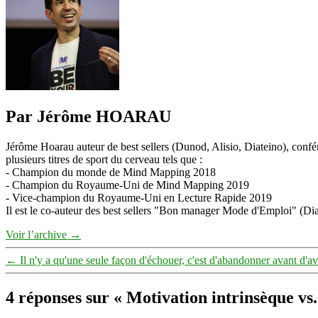
Par Jérôme HOARAU
Jérôme Hoarau auteur de best sellers (Dunod, Alisio, Diateino), confére
plusieurs titres de sport du cerveau tels que :
- Champion du monde de Mind Mapping 2018
- Champion du Royaume-Uni de Mind Mapping 2019
- Vice-champion du Royaume-Uni en Lecture Rapide 2019
Il est le co-auteur des best sellers "Bon manager Mode d'Emploi" (Diat
Voir l’archive
→
←
Il n'y a qu'une seule façon d'échouer, c'est d'abandonner avant d'avo
4 réponses sur « Motivation intrinsèque vs