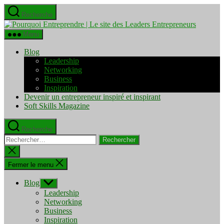
Aller
Recherche
au
Pourquo
contenu
Entrepre
Menu
|
Le
Blog
site
Leadership
des
Networking
Leaders
Business
Entrepre
Inspiration
Devenir un entrepreneur inspiré et inspirant
Soft Skills Magazine
Recherche
Rechercher :
Fermer
la
recherche
Fermer le menu
Blog
Afficher
le
Leadership
sous-
Networking
menu
Business
Inspiration