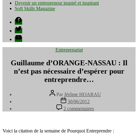
Devenir un entrepreneur inspiré et inspirant
Soft Skills Magazine
Facebook
Twitter
YouTube
Catégories
Entreprenariat
Guillaume d’ORANGE-NASSAU : Il
n’est pas nécessaire d’espérer pour
entreprendre…
Auteur
Par
Jérôme HOARAU
de
Date
30/06/2012
l’article
de
sur
2 commentaires
l’article
Guillaume
d’ORANGE-
NASSAU
:
Voici la citation de la semaine de Pourquoi Entreprendre :
Il