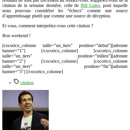
résultats ne sont pas forcement au rendez-vous. Rappelez-vous de la
citation de la semaine dernière, celle de
Bill Gates
, pour laquelle
nous pouvons considérer les “échecs” comme une source
d’apprentissage plutôt que comme une source de déception.
Et vous, comment interprétez-vous cette citation ?
Bon weekend !
[cocorico_colonne taille=”un_tiers” position=”debut”][adrotate
banner=”1″] [/cocorico_colonne] [cocorico_colonne
taille=”un_tiers” position=”milieu”][adrotate
banner=”2″] [/cocorico_colonne] [cocorico_colonne
taille=”un_tiers” position=”fin”][adrotate
banner=”3″] [/cocorico_colonne]
Étiquettes
citation