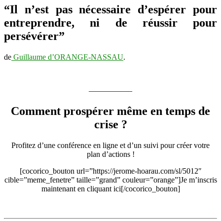
n’est
“Il n’est pas nécessaire d’espérer pour
pas
entreprendre, ni de réussir pour
nécessaire
d’espérer
persévérer”
pour
entreprendre…
de
Guillaume d’ORANGE-NASSAU
.
—————–
Comment prospérer même en temps de
crise ?
Profitez d’une conférence en ligne et d’un suivi pour créer votre
plan d’actions !
[cocorico_bouton url=”https://jerome-hoarau.com/sl/5012″
cible=”meme_fenetre” taille=”grand” couleur=”orange”]Je m’inscris
maintenant en cliquant ici[/cocorico_bouton]