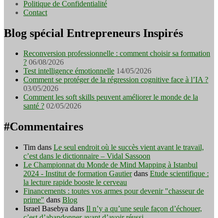
Politique de Confidentialité
Contact
Blog spécial Entrepreneurs Inspirés
Reconversion professionnelle : comment choisir sa formation
?
06/08/2026
Test intelligence émotionnelle
14/05/2026
Comment se protéger de la régression cognitive face à l’IA ?
03/05/2026
Comment les soft skills peuvent améliorer le monde de la
santé ?
02/05/2026
#Commentaires
Tim
dans
Le seul endroit où le succès vient avant le travail,
c’est dans le dictionnaire – Vidal Sassoon
Le Championnat du Monde de Mind Mapping à Istanbul
2024 - Institut de formation Gautier
dans
Etude scientifique :
la lecture rapide booste le cerveau
Financements : toutes vos armes pour devenir "chasseur de
prime"
dans
Blog
Israel Basebya
dans
Il n’y a qu’une seule façon d’échouer,
c’est d’abandonner avant d’avoir réussi