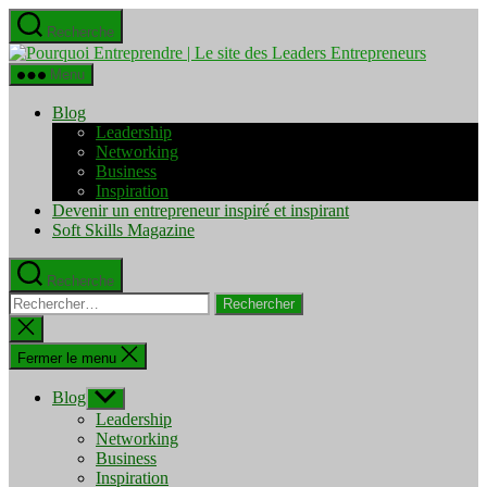
Aller
Recherche
au
Pourquo
contenu
Entrepre
Menu
|
Le
Blog
site
Leadership
des
Networking
Leaders
Business
Entrepre
Inspiration
Devenir un entrepreneur inspiré et inspirant
Soft Skills Magazine
Recherche
Rechercher :
Fermer
la
recherche
Fermer le menu
Blog
Afficher
le
Leadership
sous-
Networking
menu
Business
Inspiration