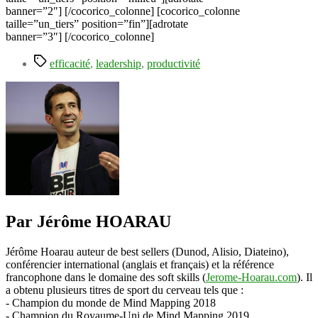
banner=”2″] [/cocorico_colonne] [cocorico_colonne
taille=”un_tiers” position=”fin”][adrotate
banner=”3″] [/cocorico_colonne]
Étiquettes
efficacité
,
leadership
,
productivité
Par Jérôme HOARAU
Jérôme Hoarau auteur de best sellers (Dunod, Alisio, Diateino),
conférencier international (anglais et français) et la référence
francophone dans le domaine des soft skills (
Jerome-Hoarau.com
). Il
a obtenu plusieurs titres de sport du cerveau tels que :
- Champion du monde de Mind Mapping 2018
- Champion du Royaume-Uni de Mind Mapping 2019