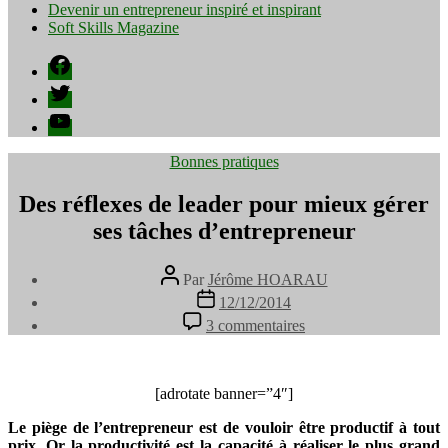
Devenir un entrepreneur inspiré et inspirant
Soft Skills Magazine
Facebook
Twitter
YouTube
Catégories
Bonnes pratiques
Des réflexes de leader pour mieux gérer
ses tâches d’entrepreneur
Auteur
Par
Jérôme HOARAU
de
Date
12/12/2014
l’article
de
sur
3 commentaires
l’article
Des
réflexes
de
leader
[adrotate banner=”4″]
pour
Le piège de l’entrepreneur est de vouloir être productif à tout
mieux
prix. Or la productivité est la capacité à réaliser le plus grand
gérer