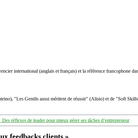
ncier international (anglais et français) et la référence francophone dan
eino), "Les Gentils aussi méritent de réussir" (Alisio) et de "Soft Skill
→
Des réflexes de leader pour mieux gérer ses tâches d’entrepreneur
ux feedbacks clients »