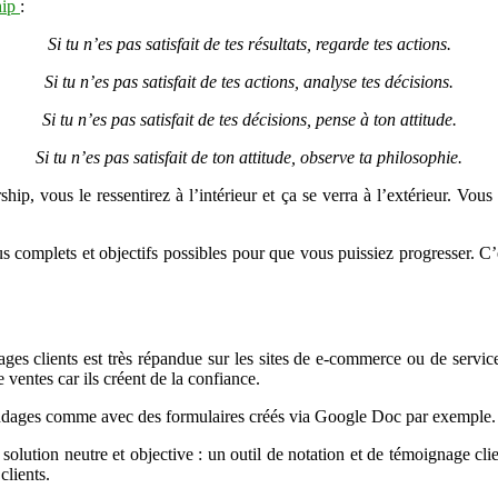
hip
:
Si tu n’es pas satisfait de tes résultats, regarde tes actions.
Si tu n’es pas satisfait de tes actions, analyse tes décisions.
Si tu n’es pas satisfait de tes décisions, pense à ton attitude.
Si tu n’es pas satisfait de ton attitude, observe ta philosophie.
ship, vous le ressentirez à l’intérieur et ça se verra à l’extérieur. Vo
lus complets et objectifs possibles pour que vous puissiez progresser. 
 clients est très répandue sur les sites de e-commerce ou de services.
ventes car ils créent de la confiance.
ondages comme avec des formulaires créés via Google Doc par exemple.
olution neutre et objective : un outil de notation et de témoignage cl
clients.