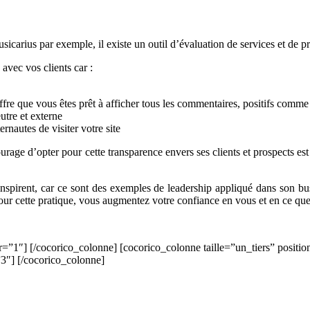
icarius par exemple, il existe un outil d’évaluation de services et de p
avec vos clients car :
re que vous êtes prêt à afficher tous les commentaires, positifs comme 
eutre et externe
rnautes de visiter votre site
courage d’opter pour cette transparence envers ses clients et prospects es
inspirent, car ce sont des exemples de leadership appliqué dans son bu
our cette pratique, vous augmentez votre confiance en vous et en ce que v
r=”1″] [/cocorico_colonne] [cocorico_colonne taille=”un_tiers” positi
”3″] [/cocorico_colonne]