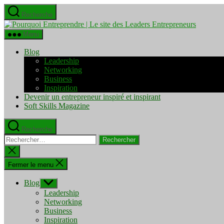
Aller
Recherche
au
Pourquo
contenu
Entrepre
Menu
|
Le
Blog
site
Leadership
des
Networking
Leaders
Business
Entrepre
Inspiration
Devenir un entrepreneur inspiré et inspirant
Soft Skills Magazine
Recherche
Rechercher :
Fermer
la
recherche
Fermer le menu
Blog
Afficher
le
Leadership
sous-
Networking
menu
Business
Inspiration