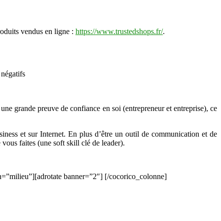
roduits vendus en ligne :
https://www.trustedshops.fr/
.
négatifs
t une grande preuve de confiance en soi (entrepreneur et entreprise), ce
siness et sur Internet. En plus d’être un outil de communication et de
ous faites (une soft skill clé de leader).
on=”milieu”][adrotate banner=”2″] [/cocorico_colonne]