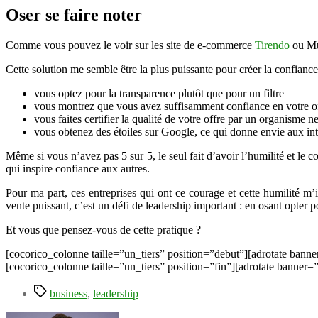
Oser se faire noter
Comme vous pouvez le voir sur les site de e-commerce
Tirendo
ou Mus
Cette solution me semble être la plus puissante pour créer la confiance 
vous optez pour la transparence plutôt que pour un filtre
vous montrez que vous avez suffisamment confiance en votre off
vous faites certifier la qualité de votre offre par un organisme n
vous obtenez des étoiles sur Google, ce qui donne envie aux inte
Même si vous n’avez pas 5 sur 5, le seul fait d’avoir l’humilité et le 
qui inspire confiance aux autres.
Pour ma part, ces entreprises qui ont ce courage et cette humilité m’
vente puissant, c’est un défi de leadership important : en osant opter p
Et vous que pensez-vous de cette pratique ?
[cocorico_colonne taille=”un_tiers” position=”debut”][adrotate banne
[cocorico_colonne taille=”un_tiers” position=”fin”][adrotate banner=
Étiquettes
business
,
leadership