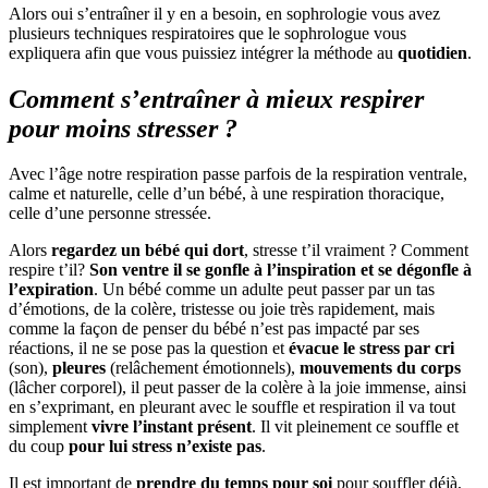
Alors oui s’entraîner il y en a besoin, en sophrologie vous avez
plusieurs techniques respiratoires que le sophrologue vous
expliquera afin que vous puissiez intégrer la méthode au
quotidien
.
Comment s’entraîner à mieux respirer
pour moins stresser ?
Avec l’âge notre respiration passe parfois de la respiration ventrale,
calme et naturelle, celle d’un bébé, à une respiration thoracique,
celle d’une personne stressée.
Alors
regardez un bébé qui dort
, stresse t’il vraiment ? Comment
respire t’il?
Son ventre il se gonfle à l’inspiration et se dégonfle à
l’expiration
. Un bébé comme un adulte peut passer par un tas
d’émotions, de la colère, tristesse ou joie très rapidement, mais
comme la façon de penser du bébé n’est pas impacté par ses
réactions, il ne se pose pas la question et
évacue le stress par cri
(son),
pleures
(relâchement émotionnels),
mouvements du corps
(lâcher corporel), il peut passer de la colère à la joie immense, ainsi
en s’exprimant, en pleurant avec le souffle et respiration il va tout
simplement
vivre l’instant présent
. Il vit pleinement ce souffle et
du coup
pour lui stress n’existe pas
.
Il est important de
prendre du temps pour soi
pour souffler déjà,