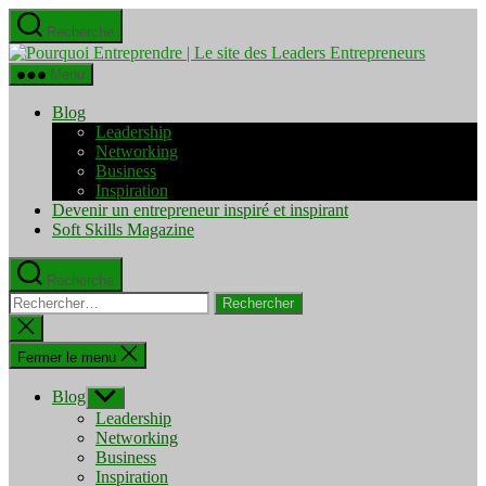
Aller
Recherche
au
Pourquo
contenu
Entrepre
Menu
|
Le
Blog
site
Leadership
des
Networking
Leaders
Business
Entrepre
Inspiration
Devenir un entrepreneur inspiré et inspirant
Soft Skills Magazine
Recherche
Rechercher :
Fermer
la
recherche
Fermer le menu
Blog
Afficher
le
Leadership
sous-
Networking
menu
Business
Inspiration