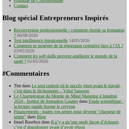
Politique de Confidentialité
Contact
Blog spécial Entrepreneurs Inspirés
Reconversion professionnelle : comment choisir sa formation
?
06/08/2026
Test intelligence émotionnelle
14/05/2026
Comment se protéger de la régression cognitive face à l’IA ?
03/05/2026
Comment les soft skills peuvent améliorer le monde de la
santé ?
02/05/2026
#Commentaires
Tim
dans
Le seul endroit où le succès vient avant le travail,
c’est dans le dictionnaire – Vidal Sassoon
Le Championnat du Monde de Mind Mapping à Istanbul
2024 - Institut de formation Gautier
dans
Etude scientifique :
la lecture rapide booste le cerveau
Financements : toutes vos armes pour devenir "chasseur de
prime"
dans
Blog
Israel Basebya
dans
Il n’y a qu’une seule façon d’échouer,
c’est d’abandonner avant d’avoir réussi