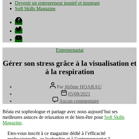
Devenir un entrepreneur inspiré et inspirant
Soft Skills Magazine
Facebook
Twitter
YouTube
Catégories
Entreprenariat
Gérer son stress grâce à la visualisation et
à la respiration
Auteur
Par
Jérôme HOARAU
de
Date
05/08/2021
l’article
de
sur
Aucun commentaire
l’article
Gérer
son
Béata est sophrologue et partage avec nous aujourd’hui ses
stress
meilleures astuces de relaxation et de bien-être pour
Soft Skills
grâce
Magazine
.
à
la
Etes-vous inscrit à ce magazine dédié à l’efficacité
visualisation
professionnelle, au leadership et à l’entrepreneuriat ?