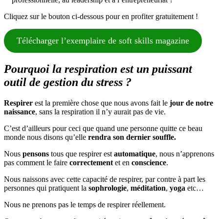
et
Cliquez sur le bouton ci-dessous pour en profiter gratuitement !
à
la
respiration
Télécharger l’exemplaire de soft skills magazine
Pourquoi la respiration est un puissant
outil de gestion du stress ?
Respirer
est la première chose que nous avons fait le
jour de notre
naissance
, sans la respiration il n’y aurait pas de vie.
C’est d’ailleurs pour ceci que quand une personne quitte ce beau
monde nous disons qu’elle
rendra son dernier souffle.
Nous
pensons
tous que respirer est
automatique
, nous n’apprenons
pas comment le faire
correctement
et en
conscience
.
Nous naissons avec cette capacité de respirer, par contre à part les
personnes qui pratiquent la
sophrologie
,
méditation
,
yoga
etc…
Nous ne prenons pas le temps de respirer réellement.