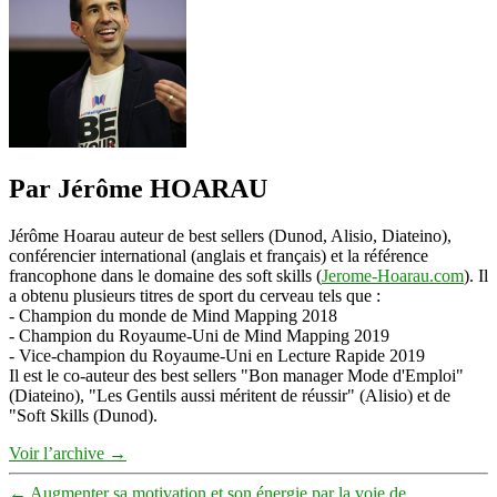
déterminé
dans
la
difficulté
Par Jérôme HOARAU
Jérôme Hoarau auteur de best sellers (Dunod, Alisio, Diateino),
conférencier international (anglais et français) et la référence
francophone dans le domaine des soft skills (
Jerome-Hoarau.com
). Il
a obtenu plusieurs titres de sport du cerveau tels que :
- Champion du monde de Mind Mapping 2018
- Champion du Royaume-Uni de Mind Mapping 2019
- Vice-champion du Royaume-Uni en Lecture Rapide 2019
Il est le co-auteur des best sellers "Bon manager Mode d'Emploi"
(Diateino), "Les Gentils aussi méritent de réussir" (Alisio) et de
"Soft Skills (Dunod).
Voir l’archive
→
←
Augmenter sa motivation et son énergie par la voie de