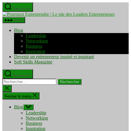
Aller
Recherche
au
Pourquo
contenu
Entrepre
Menu
|
Le
Blog
site
Leadership
des
Networking
Leaders
Business
Entrepre
Inspiration
Devenir un entrepreneur inspiré et inspirant
Soft Skills Magazine
Recherche
Rechercher :
Fermer
la
recherche
Fermer le menu
Blog
Afficher
le
Leadership
sous-
Networking
menu
Business
Inspiration