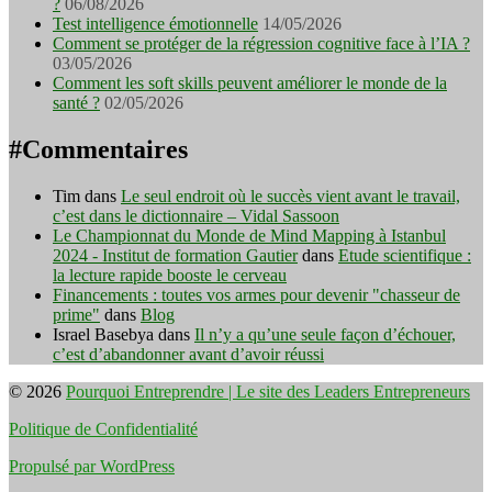
?
06/08/2026
Test intelligence émotionnelle
14/05/2026
Comment se protéger de la régression cognitive face à l’IA ?
03/05/2026
Comment les soft skills peuvent améliorer le monde de la
santé ?
02/05/2026
#Commentaires
Tim
dans
Le seul endroit où le succès vient avant le travail,
c’est dans le dictionnaire – Vidal Sassoon
Le Championnat du Monde de Mind Mapping à Istanbul
2024 - Institut de formation Gautier
dans
Etude scientifique :
la lecture rapide booste le cerveau
Financements : toutes vos armes pour devenir "chasseur de
prime"
dans
Blog
Israel Basebya
dans
Il n’y a qu’une seule façon d’échouer,
c’est d’abandonner avant d’avoir réussi
© 2026
Pourquoi Entreprendre | Le site des Leaders Entrepreneurs
Politique de Confidentialité
Propulsé par WordPress