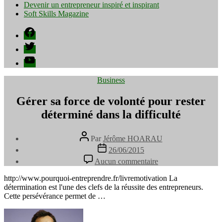
Devenir un entrepreneur inspiré et inspirant
Soft Skills Magazine
Facebook
Twitter
YouTube
Catégories
Business
Gérer sa force de volonté pour rester
déterminé dans la difficulté
Auteur
Par
Jérôme HOARAU
de
Date
26/06/2015
l’article
de
sur
Aucun commentaire
l’article
Gérer
sa
http://www.pourquoi-entreprendre.fr/livremotivation La
force
détermination est l'une des clefs de la réussite des entrepreneurs.
de
Cette persévérance permet de …
volonté
pour
rester