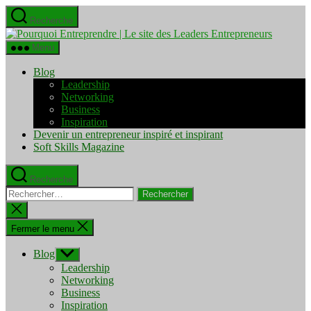
Aller
Recherche
au
Pourquo
contenu
Entrepre
Menu
|
Le
Blog
site
Leadership
des
Networking
Leaders
Business
Entrepre
Inspiration
Devenir un entrepreneur inspiré et inspirant
Soft Skills Magazine
Recherche
Rechercher :
Fermer
la
recherche
Fermer le menu
Blog
Afficher
le
Leadership
sous-
Networking
menu
Business
Inspiration