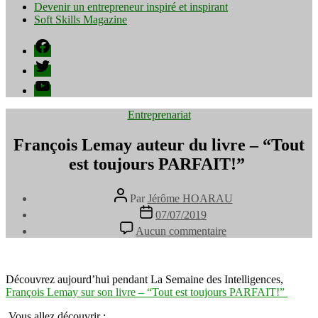
Devenir un entrepreneur inspiré et inspirant
Soft Skills Magazine
Facebook
Twitter
YouTube
Catégories
Entreprenariat
François Lemay auteur du livre – “Tout
est toujours PARFAIT!” ⁠
Auteur
Par
Jérôme HOARAU
de
Date
07/07/2019
l’article
de
sur
Aucun commentaire
l’article
François
Lemay
auteur
du
Découvrez aujourd’hui pendant La Semaine des Intelligences,
livre
François Lemay sur son livre – “Tout est toujours PARFAIT!” ⁠
–
Vous allez découvrir :⁠
“Tout