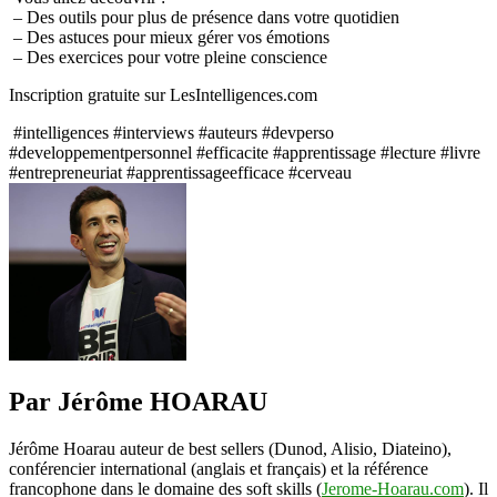
– Des outils pour plus de présence dans votre quotidien ⁠
est
– Des astuces pour mieux gérer vos émotions ⁠
toujours
– Des exercices pour votre pleine conscience ⁠
PARFAIT!”
⁠Inscription gratuite sur LesIntelligences.com⁠
#intelligences #interviews #auteurs #devperso
#developpementpersonnel #efficacite #apprentissage #lecture #livre
#entrepreneuriat #apprentissageefficace #cerveau
Par Jérôme HOARAU
Jérôme Hoarau auteur de best sellers (Dunod, Alisio, Diateino),
conférencier international (anglais et français) et la référence
francophone dans le domaine des soft skills (
Jerome-Hoarau.com
). Il