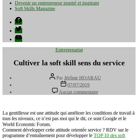
Devenir un entrepreneur inspiré et inspirant
Soft Skills Magazine
Facebook
Twitter
YouTube
Catégories
Entreprenariat
Cultiver la soft skill sens du service
Auteur
Par
Jérôme HOARAU
de
Date
07/07/2019
l’article
de
sur
Aucun commentaire
l’article
Cultiver
la
soft
skill
La gentillesse est une attitude qui améliore les conditions de travail à
sens
tous les niveaux, ce n’est pas moi qui le dit, ce sont Google et le
du
World Economic Forum.⠀
service
Comment développer cette attitude orientée service ? RDV sur le
programme d’entraînement pour développer le
TOP 10 des soft