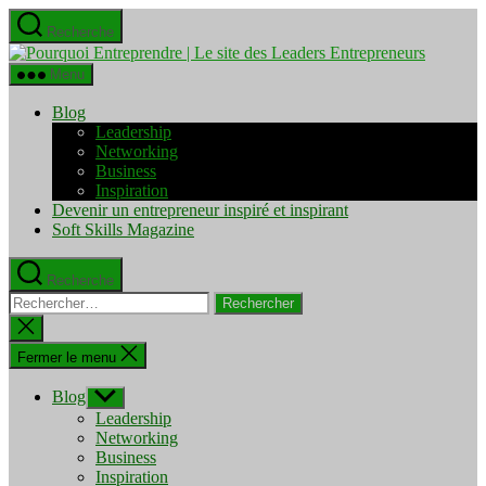
Aller
Recherche
au
Pourquo
contenu
Entrepre
Menu
|
Le
Blog
site
Leadership
des
Networking
Leaders
Business
Entrepre
Inspiration
Devenir un entrepreneur inspiré et inspirant
Soft Skills Magazine
Recherche
Rechercher :
Fermer
la
recherche
Fermer le menu
Blog
Afficher
le
Leadership
sous-
Networking
menu
Business
Inspiration