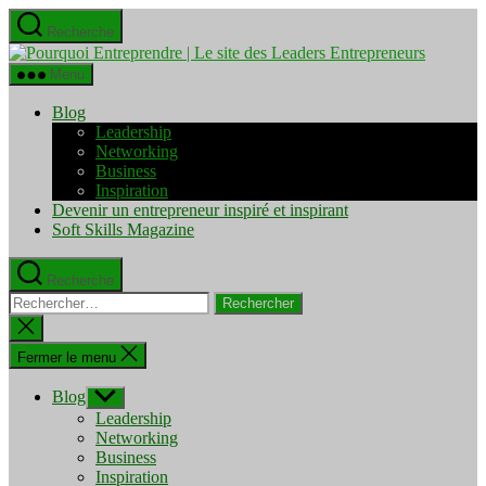
Aller
Recherche
au
Pourquo
contenu
Entrepre
Menu
|
Le
Blog
site
Leadership
des
Networking
Leaders
Business
Entrepre
Inspiration
Devenir un entrepreneur inspiré et inspirant
Soft Skills Magazine
Recherche
Rechercher :
Fermer
la
recherche
Fermer le menu
Blog
Afficher
le
Leadership
sous-
Networking
menu
Business
Inspiration