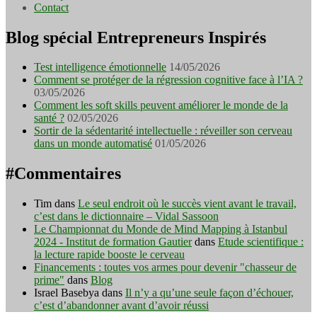
Contact
Blog spécial Entrepreneurs Inspirés
Test intelligence émotionnelle
14/05/2026
Comment se protéger de la régression cognitive face à l’IA ?
03/05/2026
Comment les soft skills peuvent améliorer le monde de la
santé ?
02/05/2026
Sortir de la sédentarité intellectuelle : réveiller son cerveau
dans un monde automatisé
01/05/2026
#Commentaires
Tim
dans
Le seul endroit où le succès vient avant le travail,
c’est dans le dictionnaire – Vidal Sassoon
Le Championnat du Monde de Mind Mapping à Istanbul
2024 - Institut de formation Gautier
dans
Etude scientifique :
la lecture rapide booste le cerveau
Financements : toutes vos armes pour devenir "chasseur de
prime"
dans
Blog
Israel Basebya
dans
Il n’y a qu’une seule façon d’échouer,
c’est d’abandonner avant d’avoir réussi