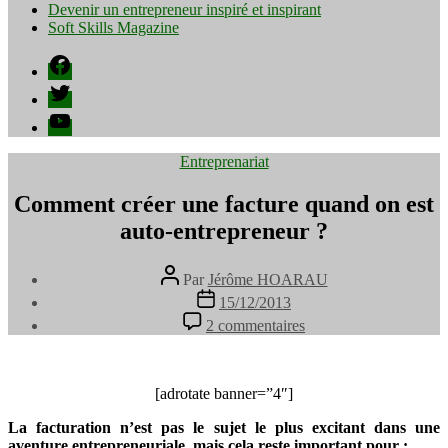
Devenir un entrepreneur inspiré et inspirant
Soft Skills Magazine
Facebook
Twitter
YouTube
Catégories
Entreprenariat
Comment créer une facture quand on est
auto-entrepreneur ?
Auteur
Par
Jérôme HOARAU
de
Date
15/12/2013
l’article
de
sur
2 commentaires
l’article
Comment
créer
une
facture
[adrotate banner=”4″]
quand
La facturation n’est pas le sujet le plus excitant dans une
on
aventure entrepreneuriale, mais cela reste important pour :
est