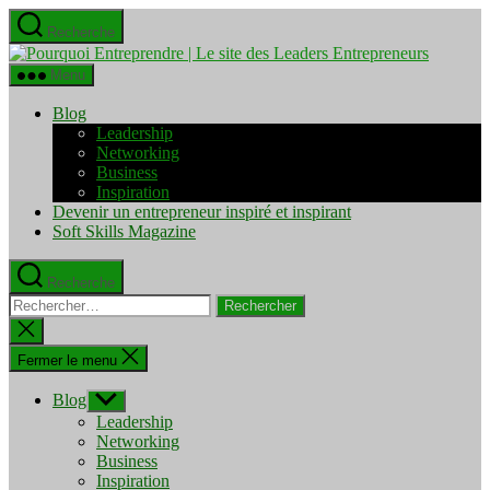
Aller
Recherche
au
Pourquo
contenu
Entrepre
Menu
|
Le
Blog
site
Leadership
des
Networking
Leaders
Business
Entrepre
Inspiration
Devenir un entrepreneur inspiré et inspirant
Soft Skills Magazine
Recherche
Rechercher :
Fermer
la
recherche
Fermer le menu
Blog
Afficher
le
Leadership
sous-
Networking
menu
Business
Inspiration