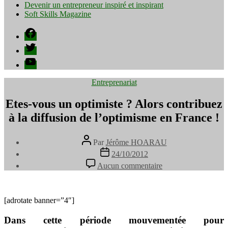
Devenir un entrepreneur inspiré et inspirant
Soft Skills Magazine
Facebook
Twitter
YouTube
Catégories
Entreprenariat
Etes-vous un optimiste ? Alors contribuez
à la diffusion de l’optimisme en France !
Auteur
Par
Jérôme HOARAU
de
Date
24/10/2012
l’article
de
sur
Aucun commentaire
l’article
Etes-
vous
un
optimiste
[adrotate banner=”4″]
?
Alors
Dans cette période mouvementée pour
contribuez