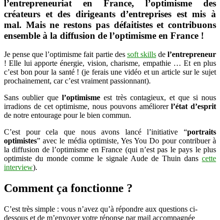
l’entrepreneuriat en France, l’optimisme des
à
créateurs et des dirigeants d’entreprises est mis à
la
mal. Mais ne restons pas défaitistes et contribuons
diffusion
de
ensemble à la diffusion de l’optimisme en France !
l’optimisme
en
Je pense que l’optimisme fait partie des
soft skills
de
l’entrepreneur
France
! Elle lui apporte énergie, vision, charisme, empathie … Et en plus
!
c’est bon pour la santé ! (je ferais une vidéo et un article sur le sujet
prochainement, car c’est vraiment passionnant).
Sans oublier que
l’optimisme
est très contagieux, et que si nous
irradions de cet optimisme, nous pouvons améliorer
l’état d’esprit
de notre entourage pour le bien commun.
C’est pour cela que nous avons lancé l’initiative “
portraits
optimistes
” avec le média optimiste, Yes You Do pour contribuer à
la diffusion de l’optimisme en France (qui n’est pas le pays le plus
optimiste du monde comme le signale Aude de Thuin dans
cette
interview
).
Comment ça fonctionne ?
C’est très simple : vous n’avez qu’à répondre aux questions ci-
dessous et de m’envoyer votre réponse par mail accompagnée