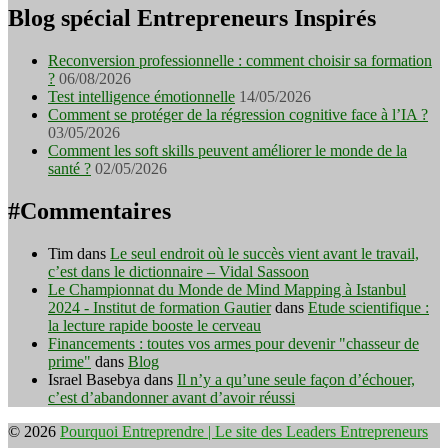
Blog spécial Entrepreneurs Inspirés
Reconversion professionnelle : comment choisir sa formation
?
06/08/2026
Test intelligence émotionnelle
14/05/2026
Comment se protéger de la régression cognitive face à l’IA ?
03/05/2026
Comment les soft skills peuvent améliorer le monde de la
santé ?
02/05/2026
#Commentaires
Tim
dans
Le seul endroit où le succès vient avant le travail,
c’est dans le dictionnaire – Vidal Sassoon
Le Championnat du Monde de Mind Mapping à Istanbul
2024 - Institut de formation Gautier
dans
Etude scientifique :
la lecture rapide booste le cerveau
Financements : toutes vos armes pour devenir "chasseur de
prime"
dans
Blog
Israel Basebya
dans
Il n’y a qu’une seule façon d’échouer,
c’est d’abandonner avant d’avoir réussi
© 2026
Pourquoi Entreprendre | Le site des Leaders Entrepreneurs