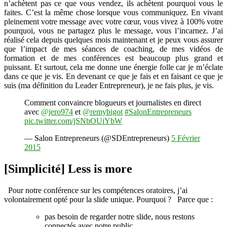
n’achètent pas ce que vous vendez, ils achètent pourquoi vous le
faites. C’est la même chose lorsque vous communiquez. En vivant
pleinement votre message avec votre cœur, vous vivez à 100% votre
pourquoi, vous ne partagez plus le message, vous l’incarnez. J’ai
réalisé cela depuis quelques mois maintenant et je peux vous assurer
que l’impact de mes séances de coaching, de mes vidéos de
formation et de mes conférences est beaucoup plus grand et
puissant. Et surtout, cela me donne une énergie folle car je m’éclate
dans ce que je vis. En devenant ce que je fais et en faisant ce que je
suis (ma définition du Leader Entrepreneur), je ne fais plus, je vis.
Comment convaincre blogueurs et journalistes en direct
avec
@jero974
et
@remybigot
#SalonEntrepreneurs
pic.twitter.com/jSNbOUiYbW
— Salon Entrepreneurs (@SDEntrepreneurs)
5 Février
2015
[Simplicité] Less is more
Pour notre conférence sur les compétences oratoires, j’ai
volontairement opté pour la slide unique. Pourquoi ? Parce que :
pas besoin de regarder notre slide, nous restons
connectés avec notre public