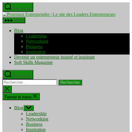
Aller
Recherche
au
Pourquo
contenu
Entrepre
Menu
|
Le
Blog
site
Leadership
des
Networking
Leaders
Business
Entrepre
Inspiration
Devenir un entrepreneur inspiré et inspirant
Soft Skills Magazine
Recherche
Rechercher :
Fermer
la
recherche
Fermer le menu
Blog
Afficher
le
Leadership
sous-
Networking
menu
Business
Inspiration