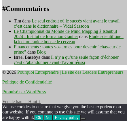
#Commentaires
Tim
dans
Le seul endroit où le succès vient avant le travail,
c’est dans le dictionnaire – Vidal Sassoon
Le Championnat du Monde de Mind Mapping à Istanbul
2024 - Institut de formation Gautier
dans
Etude scientifique :
la lecture rapide booste le cerveau
Financements : toutes vos armes pour devenir "chasseur de
prime"
dans
Blog
Israel Basebya
dans
Il n’y a qu’une seule façon d’échouer,
c’est d’abandonner avant d’avoir réussi
© 2026
Pourquoi Entreprendre | Le site des Leaders Entrepreneurs
Politique de Confidentialité
Propulsé par WordPress
Vers le haut
↑
Haut
↑
We use cookies to ensure that we give you the best experience on
our website. If you continue to use this site we will assume that you
are happy with it.
Ok
No
Privacy policy