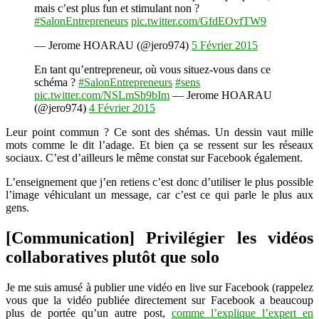
mais c’est plus fun et stimulant non ?
#SalonEntrepreneurs
pic.twitter.com/GfdEOvfTW9
— Jerome HOARAU (@jero974)
5 Février 2015
En tant qu’entrepreneur, où vous situez-vous dans ce
schéma ?
#SalonEntrepreneurs
#sens
pic.twitter.com/NSLmSb9bIm
— Jerome HOARAU
(@jero974)
4 Février 2015
Leur point commun ? Ce sont des shémas. Un dessin vaut mille
mots comme le dit l’adage. Et bien ça se ressent sur les réseaux
sociaux. C’est d’ailleurs le même constat sur Facebook également.
L’enseignement que j’en retiens c’est donc d’utiliser le plus possible
l’image véhiculant un message, car c’est ce qui parle le plus aux
gens.
[Communication] Privilégier les vidéos
collaboratives plutôt que solo
Je me suis amusé à publier une vidéo en live sur Facebook (rappelez
vous que la vidéo publiée directement sur Facebook a beaucoup
plus de portée qu’un autre post,
comme l’explique l’expert en