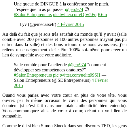
Une queue de DINGUE à la conférence sur le pitch.
J’espère que tu as pu passer
@jero974
😉
#SalonEntrepreneurs
pic.twitter.com/Qfw5FpjK6m
— Lyv (@jemecassefr)
4 Février 2015
Au delà du fait que je sois très satisfait du monde qu’il y avait (salle
comble avec 200 personnes et 100 autres personnes n’ayant pas pu
entrer dans la salle) et des bons retours que nous avons eus, j’en
retiens un enseignement clef : être 100% soi-même pour créer un
lien de sympathie avec votre auditoire.
Salle comble pour l’atelier de
@jero974
“comment
développer ses compétences oratoires?”
#SalonEntrepreneurs
pic.twitter.com/uelitt99SH
—
Salon Entrepreneurs (@SDEntrepreneurs)
4 Février
2015
Quand vous parlez avec votre cœur en plus de votre tête, vous
ouvrez par la même occasion le cœur des personnes qui vous
écoutent (si c’est fait dans une totale authenticité bien entendu).
Vous communiquez ainsi de cœur à cœur, créant un vrai lien de
sympathie.
Comme le dit si bien Simon Sineck dans son discours TED, les gens