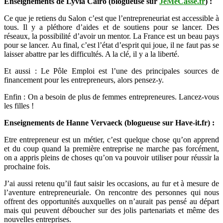
Enseignements de Lyvia Cairo (blogueuse sur
JeMeCasse.fr
) :
Ce que je retiens du Salon c’est que l’entrepreneuriat est accessible à
tous. Il y a pléthore d’aides et de soutiens pour se lancer. Des
réseaux, la possibilité d’avoir un mentor. La France est un beau pays
pour se lancer. Au final, c’est l’état d’esprit qui joue, il ne faut pas se
laisser abattre par les difficultés. A la clé, il y a la liberté.
Et aussi : Le Pôle Emploi est l’une des principales sources de
financement pour les entrepreneurs, alors pensez-y.
Enfin : On a besoin de plus de femmes entrepreneures. Lancez-vous
les filles !
Enseignements de Hanne Vervaeck (blogueuse sur Have-it.fr) :
Etre entrepreneur est un métier, c’est quelque chose qu’on apprend
et du coup quand la première entreprise ne marche pas forcément,
on a appris pleins de choses qu’on va pouvoir utiliser pour réussir la
prochaine fois.
J’ai aussi retenu qu’il faut saisir les occasions, au fur et à mesure de
l’aventure entrepreneuriale. On rencontre des personnes qui nous
offrent des opportunités auxquelles on n’aurait pas pensé au départ
mais qui peuvent déboucher sur des jolis partenariats et même des
nouvelles entreprises.