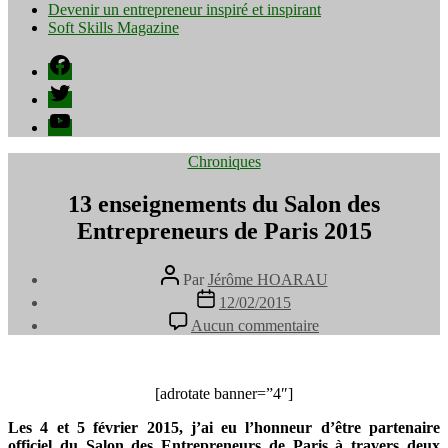
Devenir un entrepreneur inspiré et inspirant
Soft Skills Magazine
Facebook
Twitter
YouTube
Catégories
Chroniques
13 enseignements du Salon des
Entrepreneurs de Paris 2015
Auteur
Par
Jérôme HOARAU
de
Date
12/02/2015
l’article
de
sur
Aucun commentaire
l’article
13
enseignements
du
Salon
[adrotate banner=”4″]
des
Les 4 et 5 février 2015, j’ai eu l’honneur d’être partenaire
Entrepreneurs
officiel du Salon des Entrepreneurs de Paris à travers deux
de