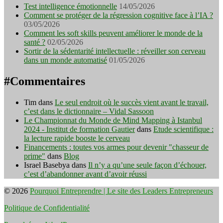
Test intelligence émotionnelle
14/05/2026
Comment se protéger de la régression cognitive face à l’IA ?
03/05/2026
Comment les soft skills peuvent améliorer le monde de la
santé ?
02/05/2026
Sortir de la sédentarité intellectuelle : réveiller son cerveau
dans un monde automatisé
01/05/2026
#Commentaires
Tim
dans
Le seul endroit où le succès vient avant le travail,
c’est dans le dictionnaire – Vidal Sassoon
Le Championnat du Monde de Mind Mapping à Istanbul
2024 - Institut de formation Gautier
dans
Etude scientifique :
la lecture rapide booste le cerveau
Financements : toutes vos armes pour devenir "chasseur de
prime"
dans
Blog
Israel Basebya
dans
Il n’y a qu’une seule façon d’échouer,
c’est d’abandonner avant d’avoir réussi
© 2026
Pourquoi Entreprendre | Le site des Leaders Entrepreneurs
Politique de Confidentialité