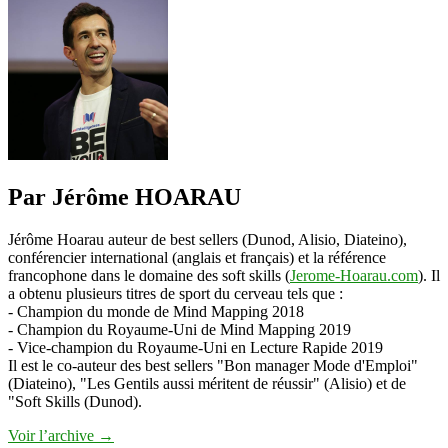
influenceur
vs.
blogueur
pro
(professionnel)
(3/4)
Par Jérôme HOARAU
Jérôme Hoarau auteur de best sellers (Dunod, Alisio, Diateino),
conférencier international (anglais et français) et la référence
francophone dans le domaine des soft skills (
Jerome-Hoarau.com
). Il
a obtenu plusieurs titres de sport du cerveau tels que :
- Champion du monde de Mind Mapping 2018
- Champion du Royaume-Uni de Mind Mapping 2019
- Vice-champion du Royaume-Uni en Lecture Rapide 2019
Il est le co-auteur des best sellers "Bon manager Mode d'Emploi"
(Diateino), "Les Gentils aussi méritent de réussir" (Alisio) et de
"Soft Skills (Dunod).
Voir l’archive
→