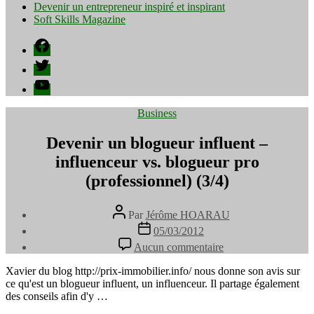
Devenir un entrepreneur inspiré et inspirant
Soft Skills Magazine
Facebook
Twitter
YouTube
Catégories
Business
Devenir un blogueur influent –
influenceur vs. blogueur pro
(professionnel) (3/4)
Auteur
Par
Jérôme HOARAU
de
Date
05/03/2012
l’article
de
sur
Aucun commentaire
l’article
Devenir
un
Xavier du blog http://prix-immobilier.info/ nous donne son avis sur
blogueur
ce qu'est un blogueur influent, un influenceur. Il partage également
influent
des conseils afin d'y …
–