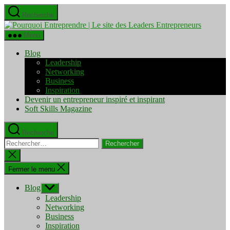
Aller
Recherche
au
Pourquo
contenu
Entrepre
Menu
|
Le
Blog
site
Leadership
des
Networking
Leaders
Business
Entrepre
Inspiration
Devenir un entrepreneur inspiré et inspirant
Soft Skills Magazine
Recherche
Rechercher :
Fermer
la
recherche
Fermer le menu
Blog
Afficher
le
Leadership
sous-
Networking
menu
Business
Inspiration